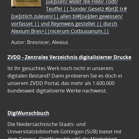
[ue]ssen/ wider die Heel/ Todt/
Teuffel || Sünde/ Gesetz #[et]c̃ tr#
[oe]stlich zulesen/|| allen bl#[oe]den gewissen/
vorfasset || vnd Reymweis gestellet || durch
Alexium Bres=||nicerum Cotbusianum.||
Autor: Bresnicer, Alexius
ZVDD - Zentrales Verzeichnis digitalisierter Drucke
Ist Ihr gesuchtes Werk noch nicht in unserem
digitalen Bestand? Dann probieren Sie es doch in
unserem ZVDD Portal, das mehr als 1.600.000
bundesweit digitalisierte Werke nachweist.
DigiWunschbuch
Die Niedersächsische Staats- und
Universitätsbibliothek Göttingen (SUB) bietet mit