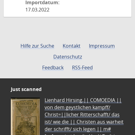
Importdatum:
17.03.2022
Hilfe zur Suche
Kontakt
Impressum
Datenschutz
Feedback
RSS-Feed
Just scanned
Lienhard Hirsing.|| COMOEDIA ||
von dem geystlichen kampff/
Christ=||licher Ritterschafft/ das
ist/ wie die || Christen aus warheit
der schrifft/ sich legen || m#