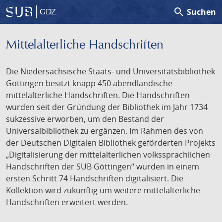
search
Suchen
GDZ
Mittelalterliche Handschriften
Die Niedersächsische Staats- und Universitätsbibliothek
Göttingen besitzt knapp 450 abendländische
mittelalterliche Handschriften. Die Handschriften
wurden seit der Gründung der Bibliothek im Jahr 1734
sukzessive erworben, um den Bestand der
Universalbibliothek zu ergänzen. Im Rahmen des von
der Deutschen Digitalen Bibliothek geförderten Projekts
„Digitalisierung der mittelalterlichen volkssprachlichen
Handschriften der SUB Göttingen“ wurden in einem
ersten Schritt 74 Handschriften digitalisiert. Die
Kollektion wird zukünftig um weitere mittelalterliche
Handschriften erweitert werden.