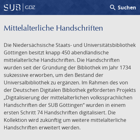
search
Suchen
GDZ
Mittelalterliche Handschriften
Die Niedersächsische Staats- und Universitätsbibliothek
Göttingen besitzt knapp 450 abendländische
mittelalterliche Handschriften. Die Handschriften
wurden seit der Gründung der Bibliothek im Jahr 1734
sukzessive erworben, um den Bestand der
Universalbibliothek zu ergänzen. Im Rahmen des von
der Deutschen Digitalen Bibliothek geförderten Projekts
„Digitalisierung der mittelalterlichen volkssprachlichen
Handschriften der SUB Göttingen“ wurden in einem
ersten Schritt 74 Handschriften digitalisiert. Die
Kollektion wird zukünftig um weitere mittelalterliche
Handschriften erweitert werden.