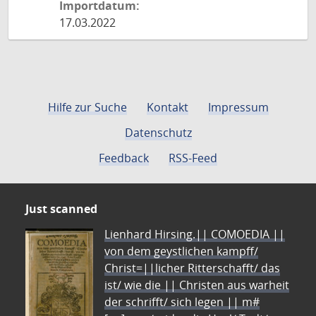
Importdatum:
17.03.2022
Hilfe zur Suche
Kontakt
Impressum
Datenschutz
Feedback
RSS-Feed
Just scanned
Lienhard Hirsing.|| COMOEDIA ||
von dem geystlichen kampff/
Christ=||licher Ritterschafft/ das
ist/ wie die || Christen aus warheit
der schrifft/ sich legen || m#