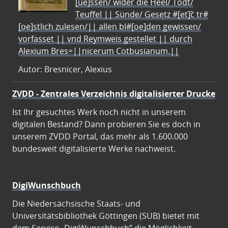
[ue]ssen/ wider die Heel/ Todt/
Teuffel || Sünde/ Gesetz #[et]c̃ tr#
[oe]stlich zulesen/|| allen bl#[oe]den gewissen/
vorfasset || vnd Reymweis gestellet || durch
Alexium Bres=||nicerum Cotbusianum.||
Autor: Bresnicer, Alexius
ZVDD - Zentrales Verzeichnis digitalisierter Drucke
Ist Ihr gesuchtes Werk noch nicht in unserem
digitalen Bestand? Dann probieren Sie es doch in
unserem ZVDD Portal, das mehr als 1.600.000
bundesweit digitalisierte Werke nachweist.
DigiWunschbuch
Die Niedersächsische Staats- und
Universitätsbibliothek Göttingen (SUB) bietet mit