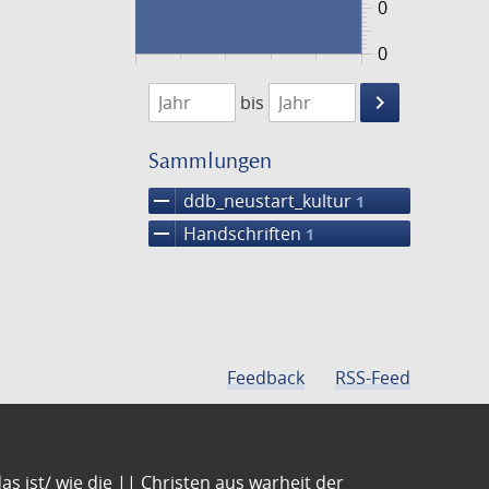
0
0
1474
1475
keyboard_arrow_right
bis
Suche
einschränke
Sammlungen
remove
ddb_neustart_kultur
1
remove
Handschriften
1
Feedback
RSS-Feed
s ist/ wie die || Christen aus warheit der