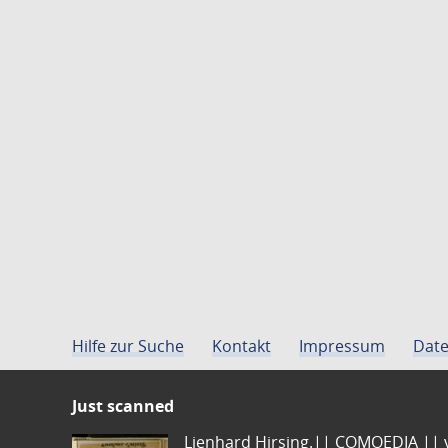
Hilfe zur Suche
Kontakt
Impressum
Date
Just scanned
Lienhard Hirsing.|| COMOEDIA || vo