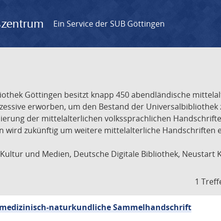
gszentrum
Ein Service der SUB Göttingen
liothek Göttingen besitzt knapp 450 abendländische mittela
ukzessive erworben, um den Bestand der Universalbibliothe
lisierung der mittelalterlichen volkssprachlichen Handschri
ion wird zukünftig um weitere mittelalterliche Handschriften
ultur und Medien, Deutsche Digitale Bibliothek, Neustart 
1 Treff
sch-medizinisch-naturkundliche Sammelhandschrift