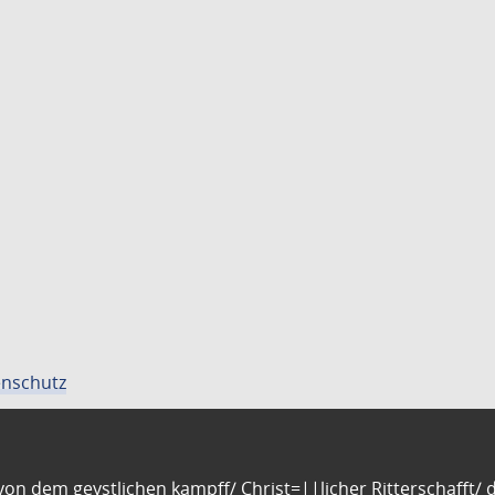
nschutz
n dem geystlichen kampff/ Christ=||licher Ritterschafft/ da