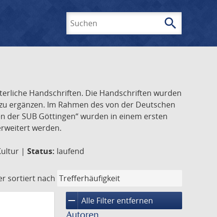
search
Suchen
lterliche Handschriften. Die Handschriften wurden
k zu ergänzen. Im Rahmen des von der Deutschen
ften der SUB Göttingen“ wurden in einem ersten
 erweitert werden.
Kultur |
Status:
laufend
er
sortiert nach
remove
Alle Filter entfernen
Autoren