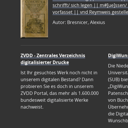
schrifft/ sich legen || m#[ue]ssen/
vorfasset || vnd Reymweis gestel
Autor: Bresnicer, Alexius
ZVDD - Zentrales Verzeichnis
DigiWun
digitalisierter Drucke
Die Nied
Ist Ihr gesuchtes Werk noch nicht in
Universit
unserem digitalen Bestand? Dann
(SUB) bie
probieren Sie es doch in unserem
„DigiWun
ZVDD Portal, das mehr als 1.600.000
Patenscha
bundesweit digitalisierte Werke
von Büch
nachweist.
Übernehm
die Digit
Wunschb