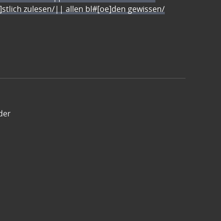
e]stlich zulesen/|| allen bl#[oe]den gewissen/
der