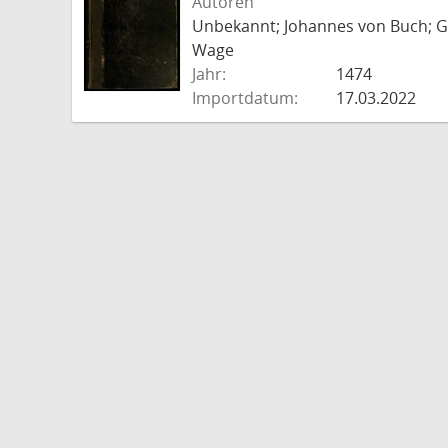
Autoren
Unbekannt; Johannes von Buch; Go
Wage
Jahr:
1474
Importdatum:
17.03.2022