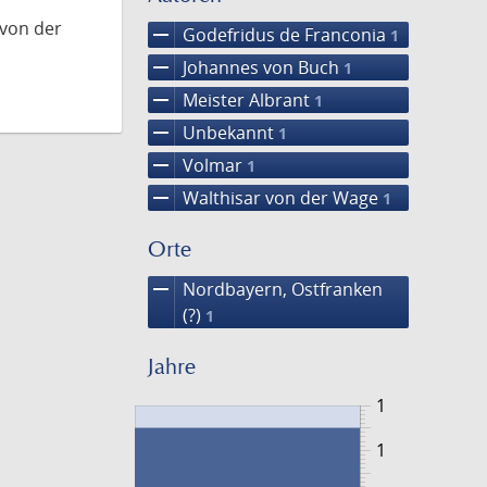
 von der
remove
Godefridus de Franconia
1
remove
Johannes von Buch
1
remove
Meister Albrant
1
remove
Unbekannt
1
remove
Volmar
1
remove
Walthisar von der Wage
1
Orte
remove
Nordbayern, Ostfranken
(?)
1
Jahre
1
1