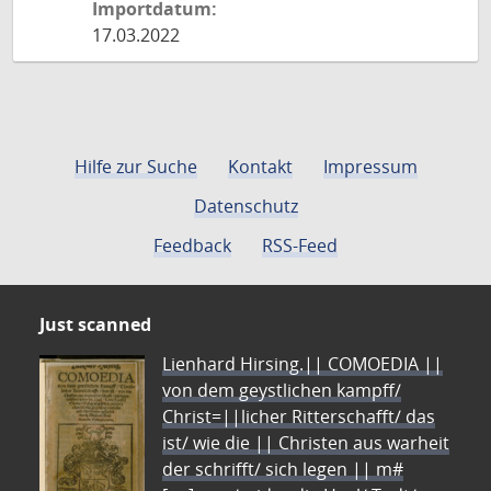
Importdatum:
17.03.2022
Hilfe zur Suche
Kontakt
Impressum
Datenschutz
Feedback
RSS-Feed
Just scanned
Lienhard Hirsing.|| COMOEDIA ||
von dem geystlichen kampff/
Christ=||licher Ritterschafft/ das
ist/ wie die || Christen aus warheit
der schrifft/ sich legen || m#