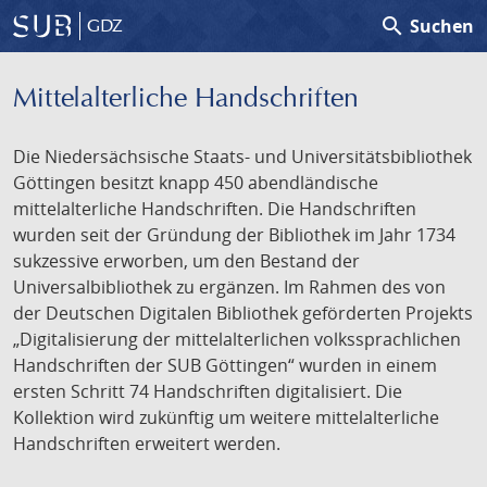
search
Suchen
GDZ
Mittelalterliche Handschriften
Die Niedersächsische Staats- und Universitätsbibliothek
Göttingen besitzt knapp 450 abendländische
mittelalterliche Handschriften. Die Handschriften
wurden seit der Gründung der Bibliothek im Jahr 1734
sukzessive erworben, um den Bestand der
Universalbibliothek zu ergänzen. Im Rahmen des von
der Deutschen Digitalen Bibliothek geförderten Projekts
„Digitalisierung der mittelalterlichen volkssprachlichen
Handschriften der SUB Göttingen“ wurden in einem
ersten Schritt 74 Handschriften digitalisiert. Die
Kollektion wird zukünftig um weitere mittelalterliche
Handschriften erweitert werden.