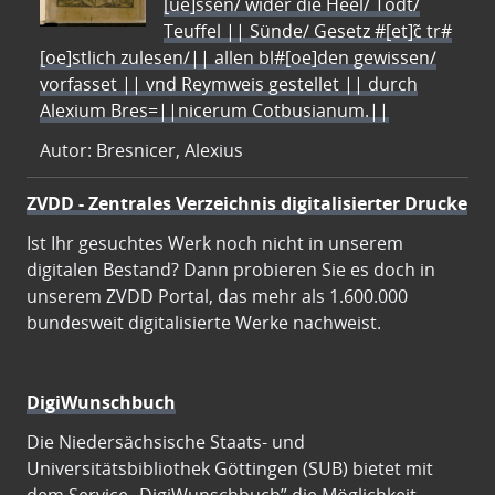
[ue]ssen/ wider die Heel/ Todt/
Teuffel || Sünde/ Gesetz #[et]c̃ tr#
[oe]stlich zulesen/|| allen bl#[oe]den gewissen/
vorfasset || vnd Reymweis gestellet || durch
Alexium Bres=||nicerum Cotbusianum.||
Autor: Bresnicer, Alexius
ZVDD - Zentrales Verzeichnis digitalisierter Drucke
Ist Ihr gesuchtes Werk noch nicht in unserem
digitalen Bestand? Dann probieren Sie es doch in
unserem ZVDD Portal, das mehr als 1.600.000
bundesweit digitalisierte Werke nachweist.
DigiWunschbuch
Die Niedersächsische Staats- und
Universitätsbibliothek Göttingen (SUB) bietet mit