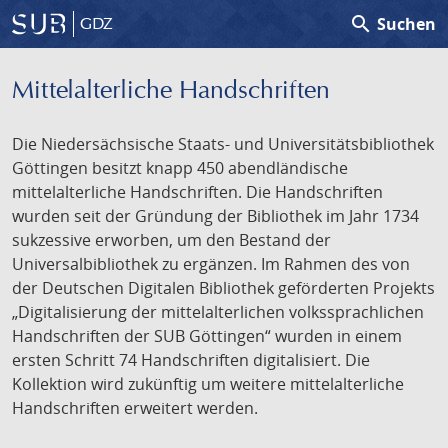
search
Suchen
GDZ
Mittelalterliche Handschriften
Die Niedersächsische Staats- und Universitätsbibliothek
Göttingen besitzt knapp 450 abendländische
mittelalterliche Handschriften. Die Handschriften
wurden seit der Gründung der Bibliothek im Jahr 1734
sukzessive erworben, um den Bestand der
Universalbibliothek zu ergänzen. Im Rahmen des von
der Deutschen Digitalen Bibliothek geförderten Projekts
„Digitalisierung der mittelalterlichen volkssprachlichen
Handschriften der SUB Göttingen“ wurden in einem
ersten Schritt 74 Handschriften digitalisiert. Die
Kollektion wird zukünftig um weitere mittelalterliche
Handschriften erweitert werden.