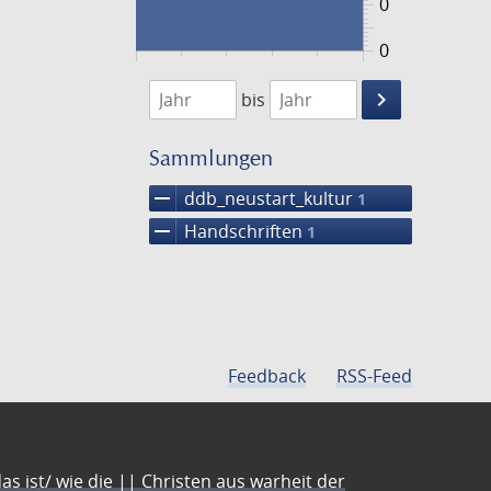
0
0
1474
1475
keyboard_arrow_right
bis
Suche
einschränke
Sammlungen
remove
ddb_neustart_kultur
1
remove
Handschriften
1
Feedback
RSS-Feed
s ist/ wie die || Christen aus warheit der