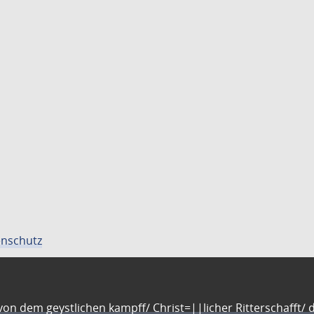
nschutz
n dem geystlichen kampff/ Christ=||licher Ritterschafft/ da