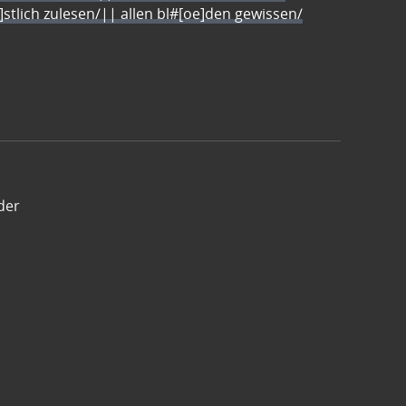
e]stlich zulesen/|| allen bl#[oe]den gewissen/
der