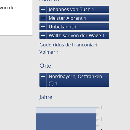
 von der
remove
Johannes von Buch
1
remove
Meister Albrant
1
remove
Unbekannt
1
remove
Walthisar von der Wage
1
Godefridus de Franconia
1
Volmar
1
Orte
remove
Nordbayern, Ostfranken
(?)
1
Jahre
1
1