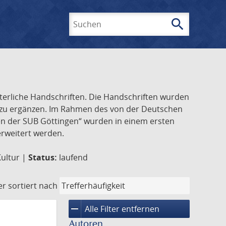
search
Suchen
lterliche Handschriften. Die Handschriften wurden
k zu ergänzen. Im Rahmen des von der Deutschen
ften der SUB Göttingen“ wurden in einem ersten
 erweitert werden.
Kultur |
Status:
laufend
er
sortiert nach
remove
Alle Filter entfernen
Autoren