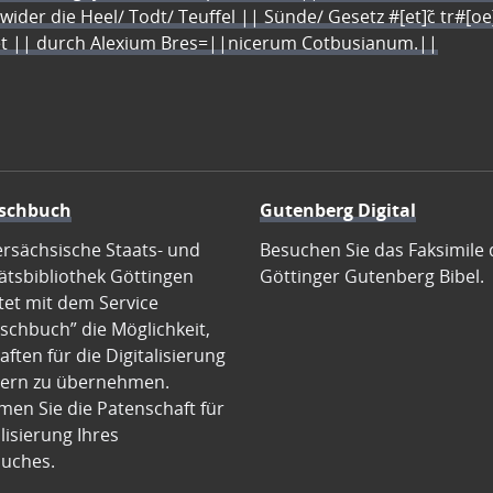
 wider die Heel/ Todt/ Teuffel || Sünde/ Gesetz #[et]c̃ tr#[o
let || durch Alexium Bres=||nicerum Cotbusianum.||
schbuch
Gutenberg Digital
ersächsische Staats- und
Besuchen Sie das Faksimile 
ätsbibliothek Göttingen
Göttinger Gutenberg Bibel.
tet mit dem Service
schbuch” die Möglichkeit,
ften für die Digitalisierung
ern zu übernehmen.
en Sie die Patenschaft für
alisierung Ihres
uches.