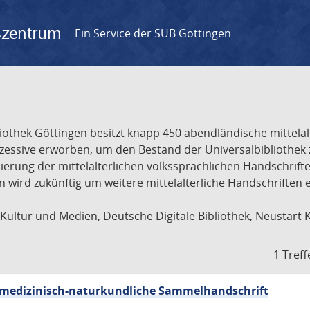
gszentrum
Ein Service der SUB Göttingen
liothek Göttingen besitzt knapp 450 abendländische mittela
ukzessive erworben, um den Bestand der Universalbibliothe
lisierung der mittelalterlichen volkssprachlichen Handschri
ion wird zukünftig um weitere mittelalterliche Handschriften
ultur und Medien, Deutsche Digitale Bibliothek, Neustart 
1 Treff
sch-medizinisch-naturkundliche Sammelhandschrift