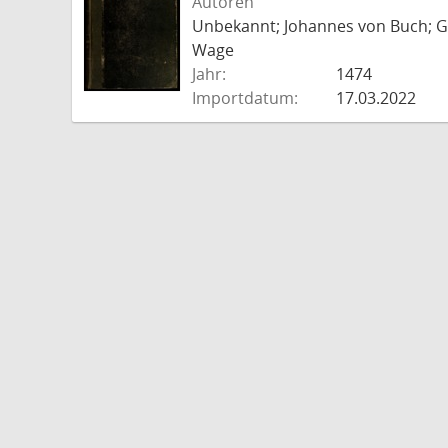
Autoren
Unbekannt; Johannes von Buch; Go
Wage
Jahr:
1474
Importdatum:
17.03.2022