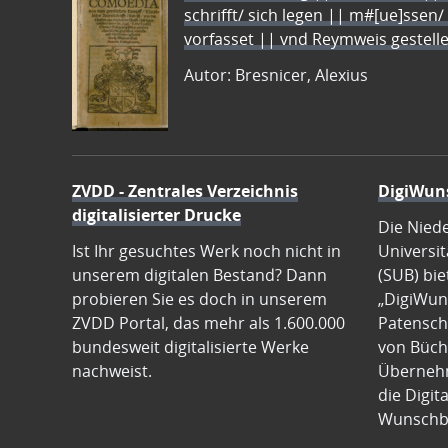
schrifft/ sich legen || m#[ue]ssen/
vorfasset || vnd Reymweis gestel
Autor: Bresnicer, Alexius
ZVDD - Zentrales Verzeichnis
DigiWun
digitalisierter Drucke
Die Nied
Ist Ihr gesuchtes Werk noch nicht in
Universit
unserem digitalen Bestand? Dann
(SUB) bie
probieren Sie es doch in unserem
„DigiWun
ZVDD Portal, das mehr als 1.600.000
Patenscha
bundesweit digitalisierte Werke
von Büch
nachweist.
Übernehm
die Digit
Wunschb