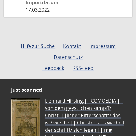
Importdatum:
17.03.2022
Hilfe zur Suche
Kontakt
Impressum
Datenschutz
Feedback
RSS-Feed
Just scanned
Lienhard Hirsing.|| COMOEDIA ||
von dem geystlichen kampff/
Christ=||licher Ritterschafft/ das
ist/ wie die || Christen aus warheit
der schrifft/ sich legen || m#