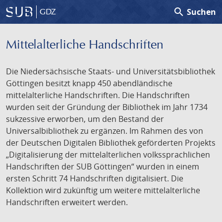
search
Suchen
GDZ
Mittelalterliche Handschriften
Die Niedersächsische Staats- und Universitätsbibliothek
Göttingen besitzt knapp 450 abendländische
mittelalterliche Handschriften. Die Handschriften
wurden seit der Gründung der Bibliothek im Jahr 1734
sukzessive erworben, um den Bestand der
Universalbibliothek zu ergänzen. Im Rahmen des von
der Deutschen Digitalen Bibliothek geförderten Projekts
„Digitalisierung der mittelalterlichen volkssprachlichen
Handschriften der SUB Göttingen“ wurden in einem
ersten Schritt 74 Handschriften digitalisiert. Die
Kollektion wird zukünftig um weitere mittelalterliche
Handschriften erweitert werden.