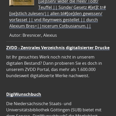
[ue]ssen/ wider die Heel/ Todt/
Teuffel || Sünde/ Gesetz #[et]c̃ tr#
[oe]stlich zulesen/|| allen bl#[oe]den gewissen/
vorfasset || vnd Reymweis gestellet || durch
Alexium Bres=||nicerum Cotbusianum.||
Autor: Bresnicer, Alexius
ZVDD - Zentrales Verzeichnis digitalisierter Drucke
Ist Ihr gesuchtes Werk noch nicht in unserem
digitalen Bestand? Dann probieren Sie es doch in
unserem ZVDD Portal, das mehr als 1.600.000
bundesweit digitalisierte Werke nachweist.
DigiWunschbuch
Die Niedersächsische Staats- und
Universitätsbibliothek Göttingen (SUB) bietet mit