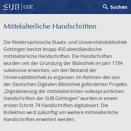
search
Suchen
GDZ
Mittelalterliche Handschriften
Die Niedersächsische Staats- und Universitätsbibliothek
Göttingen besitzt knapp 450 abendländische
mittelalterliche Handschriften. Die Handschriften
wurden seit der Gründung der Bibliothek im Jahr 1734
sukzessive erworben, um den Bestand der
Universalbibliothek zu ergänzen. Im Rahmen des von
der Deutschen Digitalen Bibliothek geförderten Projekts
„Digitalisierung der mittelalterlichen volkssprachlichen
Handschriften der SUB Göttingen“ wurden in einem
ersten Schritt 74 Handschriften digitalisiert. Die
Kollektion wird zukünftig um weitere mittelalterliche
Handschriften erweitert werden.