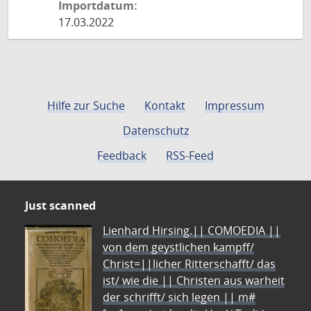
Importdatum:
17.03.2022
Hilfe zur Suche
Kontakt
Impressum
Datenschutz
Feedback
RSS-Feed
Just scanned
Lienhard Hirsing.|| COMOEDIA ||
von dem geystlichen kampff/
Christ=||licher Ritterschafft/ das
ist/ wie die || Christen aus warheit
der schrifft/ sich legen || m#