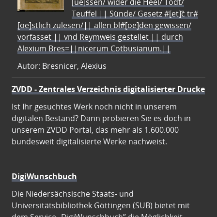
[ue]ssen/ wider die Heel/ Todt/
Teuffel || Sünde/ Gesetz #[et]c̃ tr#
[oe]stlich zulesen/|| allen bl#[oe]den gewissen/
vorfasset || vnd Reymweis gestellet || durch
Alexium Bres=||nicerum Cotbusianum.||
Autor: Bresnicer, Alexius
ZVDD - Zentrales Verzeichnis digitalisierter Drucke
Ist Ihr gesuchtes Werk noch nicht in unserem
digitalen Bestand? Dann probieren Sie es doch in
unserem ZVDD Portal, das mehr als 1.600.000
bundesweit digitalisierte Werke nachweist.
DigiWunschbuch
Die Niedersächsische Staats- und
Universitätsbibliothek Göttingen (SUB) bietet mit