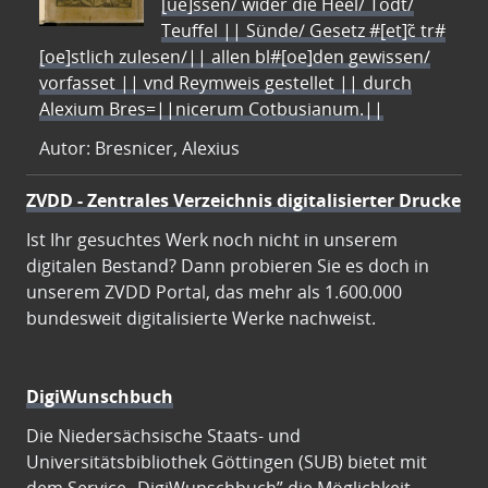
[ue]ssen/ wider die Heel/ Todt/
Teuffel || Sünde/ Gesetz #[et]c̃ tr#
[oe]stlich zulesen/|| allen bl#[oe]den gewissen/
vorfasset || vnd Reymweis gestellet || durch
Alexium Bres=||nicerum Cotbusianum.||
Autor: Bresnicer, Alexius
ZVDD - Zentrales Verzeichnis digitalisierter Drucke
Ist Ihr gesuchtes Werk noch nicht in unserem
digitalen Bestand? Dann probieren Sie es doch in
unserem ZVDD Portal, das mehr als 1.600.000
bundesweit digitalisierte Werke nachweist.
DigiWunschbuch
Die Niedersächsische Staats- und
Universitätsbibliothek Göttingen (SUB) bietet mit