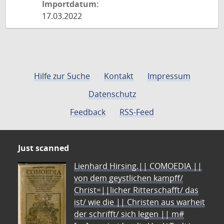
Importdatum:
17.03.2022
Hilfe zur Suche
Kontakt
Impressum
Datenschutz
Feedback
RSS-Feed
Just scanned
Lienhard Hirsing.|| COMOEDIA ||
von dem geystlichen kampff/
Christ=||licher Ritterschafft/ das
ist/ wie die || Christen aus warheit
der schrifft/ sich legen || m#