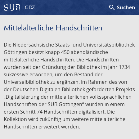
search
Suchen
GDZ
Mittelalterliche Handschriften
Die Niedersächsische Staats- und Universitätsbibliothek
Göttingen besitzt knapp 450 abendländische
mittelalterliche Handschriften. Die Handschriften
wurden seit der Gründung der Bibliothek im Jahr 1734
sukzessive erworben, um den Bestand der
Universalbibliothek zu ergänzen. Im Rahmen des von
der Deutschen Digitalen Bibliothek geförderten Projekts
„Digitalisierung der mittelalterlichen volkssprachlichen
Handschriften der SUB Göttingen“ wurden in einem
ersten Schritt 74 Handschriften digitalisiert. Die
Kollektion wird zukünftig um weitere mittelalterliche
Handschriften erweitert werden.