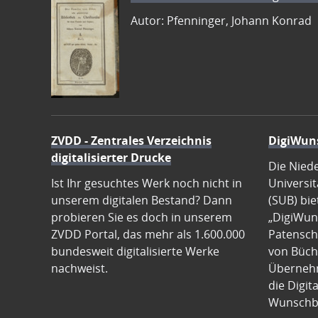
Autor: Pfenninger, Johann Konrad
ZVDD - Zentrales Verzeichnis
DigiWun
digitalisierter Drucke
Die Nied
Ist Ihr gesuchtes Werk noch nicht in
Universit
unserem digitalen Bestand? Dann
(SUB) bie
probieren Sie es doch in unserem
„DigiWun
ZVDD Portal, das mehr als 1.600.000
Patenscha
bundesweit digitalisierte Werke
von Büch
nachweist.
Übernehm
die Digit
Wunschb