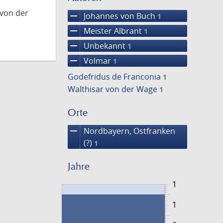
 von der
remove
Johannes von Buch
1
remove
Meister Albrant
1
remove
Unbekannt
1
remove
Volmar
1
Godefridus de Franconia
1
Walthisar von der Wage
1
Orte
remove
Nordbayern, Ostfranken
(?)
1
Jahre
1
1