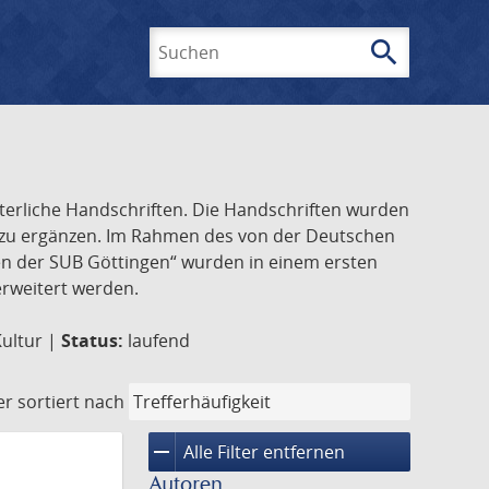
search
Suchen
lterliche Handschriften. Die Handschriften wurden
k zu ergänzen. Im Rahmen des von der Deutschen
ften der SUB Göttingen“ wurden in einem ersten
 erweitert werden.
Kultur |
Status:
laufend
er
sortiert nach
remove
Alle Filter entfernen
Autoren