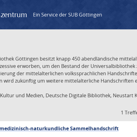
gszentrum
Ein Service der SUB Göttingen
liothek Göttingen besitzt knapp 450 abendländische mittela
ukzessive erworben, um den Bestand der Universalbibliothe
lisierung der mittelalterlichen volkssprachlichen Handschri
ion wird zukünftig um weitere mittelalterliche Handschriften
ultur und Medien, Deutsche Digitale Bibliothek, Neustart 
1 Treff
sch-medizinisch-naturkundliche Sammelhandschrift