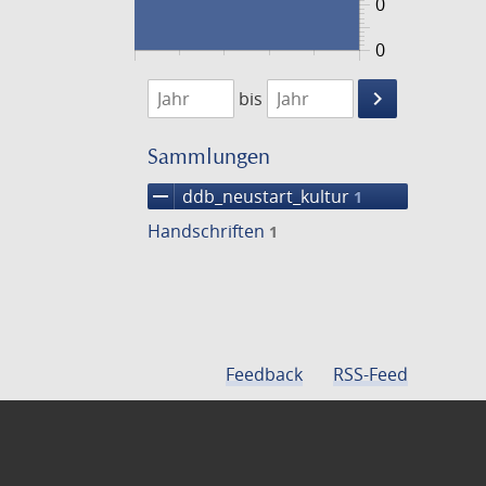
0
0
1474
1475
keyboard_arrow_right
bis
Suche
einschränke
Sammlungen
remove
ddb_neustart_kultur
1
Handschriften
1
Feedback
RSS-Feed