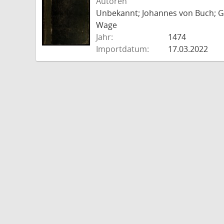
Autoren
Unbekannt; Johannes von Buch; Go
Wage
Jahr:
1474
Importdatum:
17.03.2022