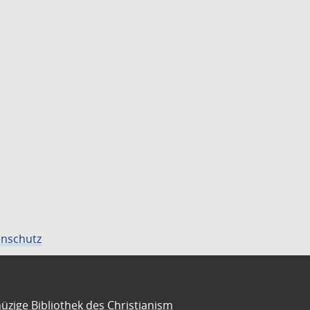
nschutz
üzige Bibliothek des Christianism