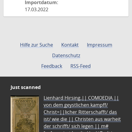
Importdatum:
17.03.2022
Hilfe zur Suche
Kontakt
Impressum
Datenschutz
Feedback
RSS-Feed
Just scanned
Lienhard Hirsing.|| COMOEDIA ||
von dem geystlichen kampff/
Christ=||licher Ritterschafft/ das
ist/ wie die || Christen aus warheit
der schrifft/ sich legen || m#