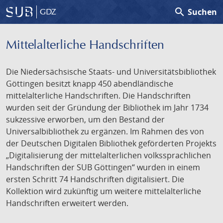
search
Suchen
GDZ
Mittelalterliche Handschriften
Die Niedersächsische Staats- und Universitätsbibliothek
Göttingen besitzt knapp 450 abendländische
mittelalterliche Handschriften. Die Handschriften
wurden seit der Gründung der Bibliothek im Jahr 1734
sukzessive erworben, um den Bestand der
Universalbibliothek zu ergänzen. Im Rahmen des von
der Deutschen Digitalen Bibliothek geförderten Projekts
„Digitalisierung der mittelalterlichen volkssprachlichen
Handschriften der SUB Göttingen“ wurden in einem
ersten Schritt 74 Handschriften digitalisiert. Die
Kollektion wird zukünftig um weitere mittelalterliche
Handschriften erweitert werden.