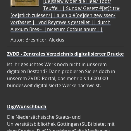
[ue]ssen/ wider die Heel/ Todt/
Teuffel || Sünde/ Gesetz #[et]c̃ tr#
[oe]stlich zulesen/|| allen bl#[oe]den gewissen/
vorfasset || vnd Reymweis gestellet || durch
Alexium Bres=||nicerum Cotbusianum.||
Autor: Bresnicer, Alexius
ZVDD - Zentrales Verzeichnis digitalisierter Drucke
Ist Ihr gesuchtes Werk noch nicht in unserem
digitalen Bestand? Dann probieren Sie es doch in
unserem ZVDD Portal, das mehr als 1.600.000
bundesweit digitalisierte Werke nachweist.
DigiWunschbuch
Die Niedersächsische Staats- und
Universitätsbibliothek Göttingen (SUB) bietet mit