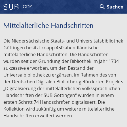
search
Suchen
GDZ
Mittelalterliche Handschriften
Die Niedersächsische Staats- und Universitätsbibliothek
Göttingen besitzt knapp 450 abendländische
mittelalterliche Handschriften. Die Handschriften
wurden seit der Gründung der Bibliothek im Jahr 1734
sukzessive erworben, um den Bestand der
Universalbibliothek zu ergänzen. Im Rahmen des von
der Deutschen Digitalen Bibliothek geförderten Projekts
„Digitalisierung der mittelalterlichen volkssprachlichen
Handschriften der SUB Göttingen“ wurden in einem
ersten Schritt 74 Handschriften digitalisiert. Die
Kollektion wird zukünftig um weitere mittelalterliche
Handschriften erweitert werden.