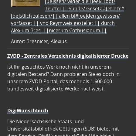
[ue]ssen/ wider die Heel/ Todt/
Teuffel || Sünde/ Gesetz #[et]c̃ tr#
[oe]stlich zulesen/|| allen bl#[oe]den gewissen/
vorfasset || vnd Reymweis gestellet || durch
Alexium Bres=||nicerum Cotbusianum.||
Autor: Bresnicer, Alexius
ZVDD - Zentrales Verzeichnis digitalisierter Drucke
Ist Ihr gesuchtes Werk noch nicht in unserem
digitalen Bestand? Dann probieren Sie es doch in
unserem ZVDD Portal, das mehr als 1.600.000
bundesweit digitalisierte Werke nachweist.
DigiWunschbuch
Die Niedersächsische Staats- und
Universitätsbibliothek Göttingen (SUB) bietet mit