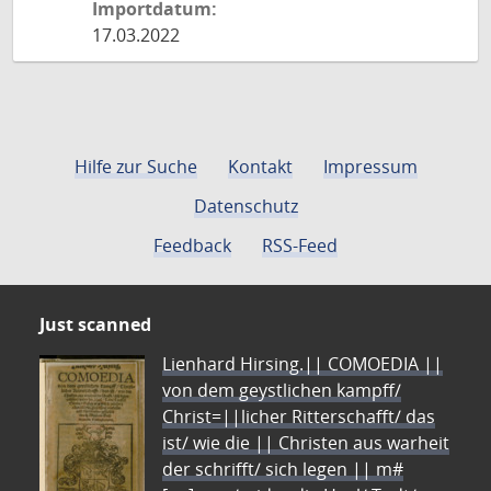
Importdatum:
17.03.2022
Hilfe zur Suche
Kontakt
Impressum
Datenschutz
Feedback
RSS-Feed
Just scanned
Lienhard Hirsing.|| COMOEDIA ||
von dem geystlichen kampff/
Christ=||licher Ritterschafft/ das
ist/ wie die || Christen aus warheit
der schrifft/ sich legen || m#