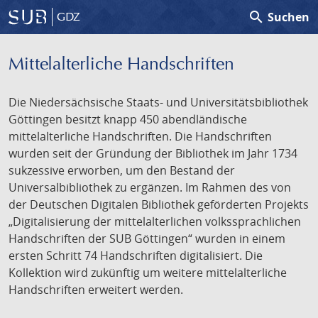
search
Suchen
GDZ
Mittelalterliche Handschriften
Die Niedersächsische Staats- und Universitätsbibliothek
Göttingen besitzt knapp 450 abendländische
mittelalterliche Handschriften. Die Handschriften
wurden seit der Gründung der Bibliothek im Jahr 1734
sukzessive erworben, um den Bestand der
Universalbibliothek zu ergänzen. Im Rahmen des von
der Deutschen Digitalen Bibliothek geförderten Projekts
„Digitalisierung der mittelalterlichen volkssprachlichen
Handschriften der SUB Göttingen“ wurden in einem
ersten Schritt 74 Handschriften digitalisiert. Die
Kollektion wird zukünftig um weitere mittelalterliche
Handschriften erweitert werden.