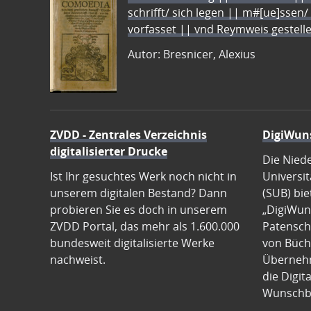
schrifft/ sich legen || m#[ue]ssen/
vorfasset || vnd Reymweis gestel
Autor: Bresnicer, Alexius
ZVDD - Zentrales Verzeichnis
DigiWun
digitalisierter Drucke
Die Nied
Ist Ihr gesuchtes Werk noch nicht in
Universit
unserem digitalen Bestand? Dann
(SUB) bie
probieren Sie es doch in unserem
„DigiWun
ZVDD Portal, das mehr als 1.600.000
Patenscha
bundesweit digitalisierte Werke
von Büch
nachweist.
Übernehm
die Digit
Wunschb