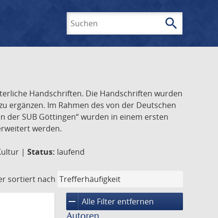
search
Suchen
lterliche Handschriften. Die Handschriften wurden
k zu ergänzen. Im Rahmen des von der Deutschen
ften der SUB Göttingen“ wurden in einem ersten
 erweitert werden.
Kultur |
Status:
laufend
er
sortiert nach
remove
Alle Filter entfernen
Autoren