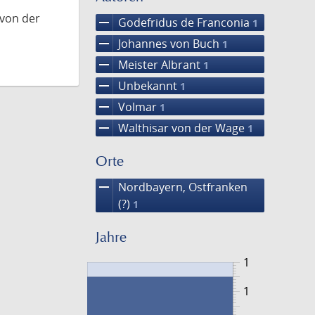
 von der
remove
Godefridus de Franconia
1
remove
Johannes von Buch
1
remove
Meister Albrant
1
remove
Unbekannt
1
remove
Volmar
1
remove
Walthisar von der Wage
1
Orte
remove
Nordbayern, Ostfranken
(?)
1
Jahre
1
1