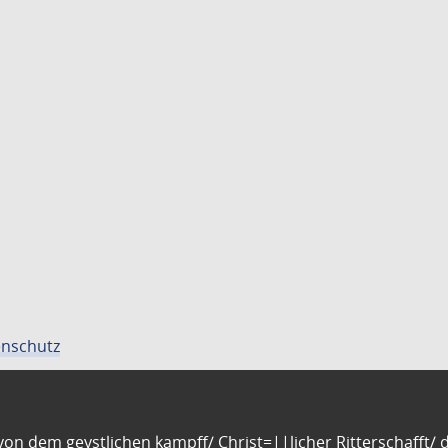
nschutz
n dem geystlichen kampff/ Christ=||licher Ritterschafft/ da