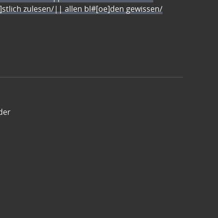
e]stlich zulesen/|| allen bl#[oe]den gewissen/
der