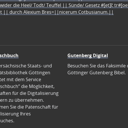
 wider die Heel/ Todt/ Teuffel || Sünde/ Gesetz #[et]c̃ tr#[o
let || durch Alexium Bres=||nicerum Cotbusianum.||
schbuch
Gutenberg Digital
ersächsische Staats- und
Besuchen Sie das Faksimile 
ätsbibliothek Göttingen
Göttinger Gutenberg Bibel.
tet mit dem Service
schbuch” die Möglichkeit,
ften für die Digitalisierung
ern zu übernehmen.
en Sie die Patenschaft für
alisierung Ihres
uches.