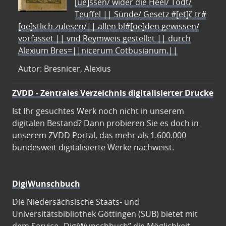
[ue]ssen/ wider die Heel/ Todt/
Teuffel || Sünde/ Gesetz #[et]c̃ tr#
[oe]stlich zulesen/|| allen bl#[oe]den gewissen/
vorfasset || vnd Reymweis gestellet || durch
Alexium Bres=||nicerum Cotbusianum.||
Autor: Bresnicer, Alexius
ZVDD - Zentrales Verzeichnis digitalisierter Drucke
Ist Ihr gesuchtes Werk noch nicht in unserem
digitalen Bestand? Dann probieren Sie es doch in
unserem ZVDD Portal, das mehr als 1.600.000
bundesweit digitalisierte Werke nachweist.
DigiWunschbuch
Die Niedersächsische Staats- und
Universitätsbibliothek Göttingen (SUB) bietet mit