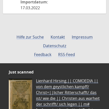
Importdatum:
17.03.2022
Hilfe zur Suche
Kontakt
Impressum
Datenschutz
Feedback
RSS-Feed
Just scanned
Lienhard Hirsing.|| COMOEDIA ||
von dem geystlichen kampff/
Christ=||licher Ritterschafft/ das
ist/ wie die || Christen aus warheit
der schrifft/ sich legen || m#