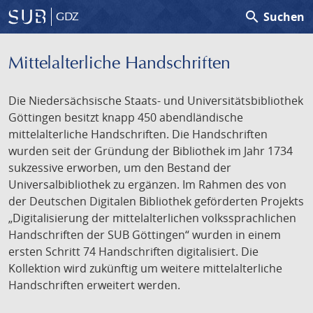
search
Suchen
GDZ
Mittelalterliche Handschriften
Die Niedersächsische Staats- und Universitätsbibliothek
Göttingen besitzt knapp 450 abendländische
mittelalterliche Handschriften. Die Handschriften
wurden seit der Gründung der Bibliothek im Jahr 1734
sukzessive erworben, um den Bestand der
Universalbibliothek zu ergänzen. Im Rahmen des von
der Deutschen Digitalen Bibliothek geförderten Projekts
„Digitalisierung der mittelalterlichen volkssprachlichen
Handschriften der SUB Göttingen“ wurden in einem
ersten Schritt 74 Handschriften digitalisiert. Die
Kollektion wird zukünftig um weitere mittelalterliche
Handschriften erweitert werden.