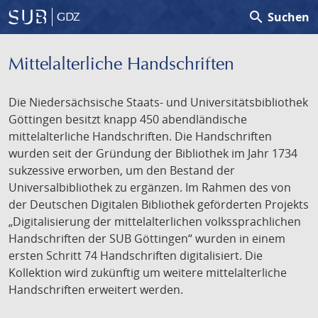
search
Suchen
GDZ
Mittelalterliche Handschriften
Die Niedersächsische Staats- und Universitätsbibliothek
Göttingen besitzt knapp 450 abendländische
mittelalterliche Handschriften. Die Handschriften
wurden seit der Gründung der Bibliothek im Jahr 1734
sukzessive erworben, um den Bestand der
Universalbibliothek zu ergänzen. Im Rahmen des von
der Deutschen Digitalen Bibliothek geförderten Projekts
„Digitalisierung der mittelalterlichen volkssprachlichen
Handschriften der SUB Göttingen“ wurden in einem
ersten Schritt 74 Handschriften digitalisiert. Die
Kollektion wird zukünftig um weitere mittelalterliche
Handschriften erweitert werden.