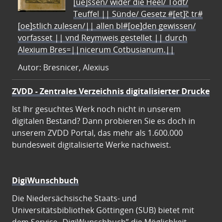
[ue]ssen/ wider die Heel/ Todt/
Teuffel || Sünde/ Gesetz #[et]c̃ tr#
[oe]stlich zulesen/|| allen bl#[oe]den gewissen/
vorfasset || vnd Reymweis gestellet || durch
Alexium Bres=||nicerum Cotbusianum.||
Autor: Bresnicer, Alexius
ZVDD - Zentrales Verzeichnis digitalisierter Drucke
Ist Ihr gesuchtes Werk noch nicht in unserem
digitalen Bestand? Dann probieren Sie es doch in
unserem ZVDD Portal, das mehr als 1.600.000
bundesweit digitalisierte Werke nachweist.
DigiWunschbuch
Die Niedersächsische Staats- und
Universitätsbibliothek Göttingen (SUB) bietet mit