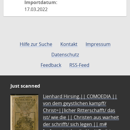
Importdatum:
17.03.2022
Hilfe zur Suche
Kontakt
Impressum
Datenschutz
Feedback
RSS-Feed
Just scanned
Lienhard Hirsing.|| COMOEDIA ||
von dem geystlichen kampff/
Christ=||licher Ritterschafft/ das
ist/ wie die || Christen aus warheit
der schrifft/ sich legen || m#