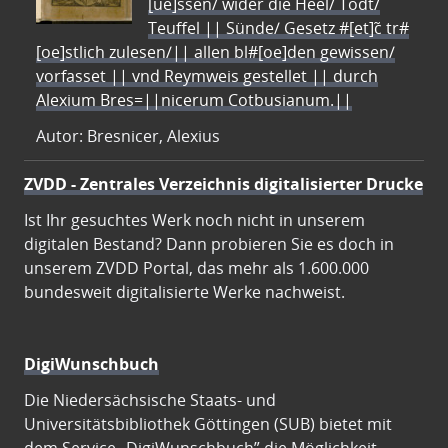
[ue]ssen/ wider die Heel/ Todt/
Teuffel || Sünde/ Gesetz #[et]c̃ tr#
[oe]stlich zulesen/|| allen bl#[oe]den gewissen/
vorfasset || vnd Reymweis gestellet || durch
Alexium Bres=||nicerum Cotbusianum.||
Autor: Bresnicer, Alexius
ZVDD - Zentrales Verzeichnis digitalisierter Drucke
Ist Ihr gesuchtes Werk noch nicht in unserem
digitalen Bestand? Dann probieren Sie es doch in
unserem ZVDD Portal, das mehr als 1.600.000
bundesweit digitalisierte Werke nachweist.
DigiWunschbuch
Die Niedersächsische Staats- und
Universitätsbibliothek Göttingen (SUB) bietet mit