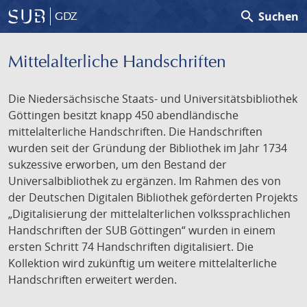
search
Suchen
GDZ
Mittelalterliche Handschriften
Die Niedersächsische Staats- und Universitätsbibliothek
Göttingen besitzt knapp 450 abendländische
mittelalterliche Handschriften. Die Handschriften
wurden seit der Gründung der Bibliothek im Jahr 1734
sukzessive erworben, um den Bestand der
Universalbibliothek zu ergänzen. Im Rahmen des von
der Deutschen Digitalen Bibliothek geförderten Projekts
„Digitalisierung der mittelalterlichen volkssprachlichen
Handschriften der SUB Göttingen“ wurden in einem
ersten Schritt 74 Handschriften digitalisiert. Die
Kollektion wird zukünftig um weitere mittelalterliche
Handschriften erweitert werden.