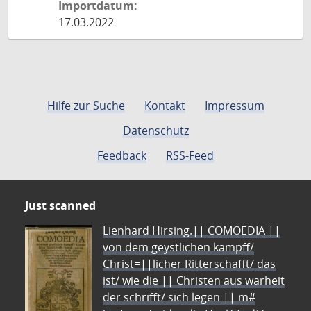
Importdatum:
17.03.2022
Hilfe zur Suche
Kontakt
Impressum
Datenschutz
Feedback
RSS-Feed
Just scanned
Lienhard Hirsing.|| COMOEDIA ||
von dem geystlichen kampff/
Christ=||licher Ritterschafft/ das
ist/ wie die || Christen aus warheit
der schrifft/ sich legen || m#