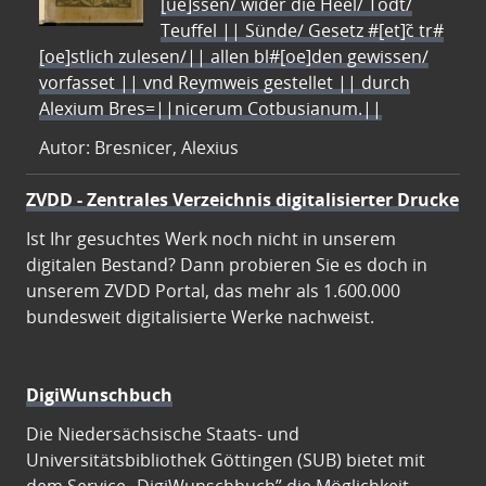
[ue]ssen/ wider die Heel/ Todt/
Teuffel || Sünde/ Gesetz #[et]c̃ tr#
[oe]stlich zulesen/|| allen bl#[oe]den gewissen/
vorfasset || vnd Reymweis gestellet || durch
Alexium Bres=||nicerum Cotbusianum.||
Autor: Bresnicer, Alexius
ZVDD - Zentrales Verzeichnis digitalisierter Drucke
Ist Ihr gesuchtes Werk noch nicht in unserem
digitalen Bestand? Dann probieren Sie es doch in
unserem ZVDD Portal, das mehr als 1.600.000
bundesweit digitalisierte Werke nachweist.
DigiWunschbuch
Die Niedersächsische Staats- und
Universitätsbibliothek Göttingen (SUB) bietet mit