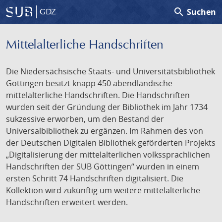
search
Suchen
GDZ
Mittelalterliche Handschriften
Die Niedersächsische Staats- und Universitätsbibliothek
Göttingen besitzt knapp 450 abendländische
mittelalterliche Handschriften. Die Handschriften
wurden seit der Gründung der Bibliothek im Jahr 1734
sukzessive erworben, um den Bestand der
Universalbibliothek zu ergänzen. Im Rahmen des von
der Deutschen Digitalen Bibliothek geförderten Projekts
„Digitalisierung der mittelalterlichen volkssprachlichen
Handschriften der SUB Göttingen“ wurden in einem
ersten Schritt 74 Handschriften digitalisiert. Die
Kollektion wird zukünftig um weitere mittelalterliche
Handschriften erweitert werden.