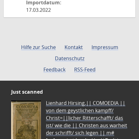
Importdatum:
17.03.2022
Hilfe zur Suche
Kontakt
Impressum
Datenschutz
Feedback
RSS-Feed
Just scanned
Lienhard Hirsing.|| COMOEDIA ||
von dem geystlichen kampff/
Christ=||licher Ritterschafft/ das
ist/ wie die || Christen aus warheit
der schrifft/ sich legen || m#