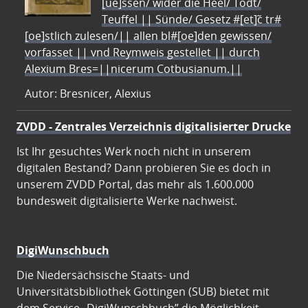
[ue]ssen/ wider die Heel/ Todt/
Teuffel || Sünde/ Gesetz #[et]c̃ tr#
[oe]stlich zulesen/|| allen bl#[oe]den gewissen/
vorfasset || vnd Reymweis gestellet || durch
Alexium Bres=||nicerum Cotbusianum.||
Autor: Bresnicer, Alexius
ZVDD - Zentrales Verzeichnis digitalisierter Drucke
Ist Ihr gesuchtes Werk noch nicht in unserem
digitalen Bestand? Dann probieren Sie es doch in
unserem ZVDD Portal, das mehr als 1.600.000
bundesweit digitalisierte Werke nachweist.
DigiWunschbuch
Die Niedersächsische Staats- und
Universitätsbibliothek Göttingen (SUB) bietet mit