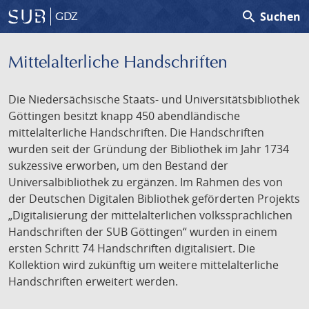
search
Suchen
GDZ
Mittelalterliche Handschriften
Die Niedersächsische Staats- und Universitätsbibliothek
Göttingen besitzt knapp 450 abendländische
mittelalterliche Handschriften. Die Handschriften
wurden seit der Gründung der Bibliothek im Jahr 1734
sukzessive erworben, um den Bestand der
Universalbibliothek zu ergänzen. Im Rahmen des von
der Deutschen Digitalen Bibliothek geförderten Projekts
„Digitalisierung der mittelalterlichen volkssprachlichen
Handschriften der SUB Göttingen“ wurden in einem
ersten Schritt 74 Handschriften digitalisiert. Die
Kollektion wird zukünftig um weitere mittelalterliche
Handschriften erweitert werden.