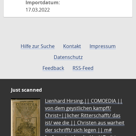
Importdatum:
17.03.2022
Hilfe zur Suche
Kontakt
Impressum
Datenschutz
Feedback
RSS-Feed
Just scanned
Lienhard Hirsing.|| COMOEDIA ||
von dem geystlichen kampff/
Christ=||licher Ritterschafft/ das
ist/ wie die || Christen aus warheit
der schrifft/ sich legen || m#