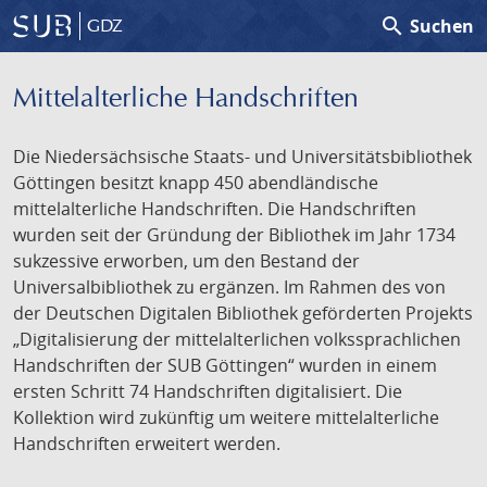
search
Suchen
GDZ
Mittelalterliche Handschriften
Die Niedersächsische Staats- und Universitätsbibliothek
Göttingen besitzt knapp 450 abendländische
mittelalterliche Handschriften. Die Handschriften
wurden seit der Gründung der Bibliothek im Jahr 1734
sukzessive erworben, um den Bestand der
Universalbibliothek zu ergänzen. Im Rahmen des von
der Deutschen Digitalen Bibliothek geförderten Projekts
„Digitalisierung der mittelalterlichen volkssprachlichen
Handschriften der SUB Göttingen“ wurden in einem
ersten Schritt 74 Handschriften digitalisiert. Die
Kollektion wird zukünftig um weitere mittelalterliche
Handschriften erweitert werden.