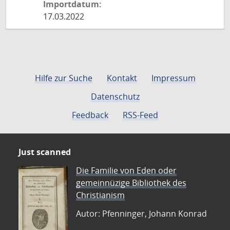
Importdatum:
17.03.2022
Hilfe zur Suche
Kontakt
Impressum
Datenschutz
Feedback
RSS-Feed
Just scanned
Die Familie von Eden oder
gemeinnüzige Bibliothek des
Christianism
Autor: Pfenninger, Johann Konrad