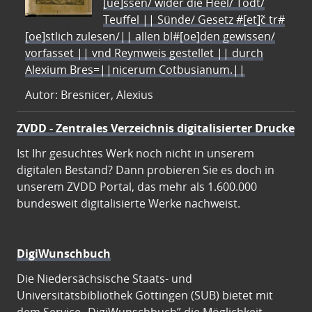
[ue]ssen/ wider die Heel/ Todt/
Teuffel || Sünde/ Gesetz #[et]c̃ tr#
[oe]stlich zulesen/|| allen bl#[oe]den gewissen/
vorfasset || vnd Reymweis gestellet || durch
Alexium Bres=||nicerum Cotbusianum.||
Autor: Bresnicer, Alexius
ZVDD - Zentrales Verzeichnis digitalisierter Drucke
Ist Ihr gesuchtes Werk noch nicht in unserem
digitalen Bestand? Dann probieren Sie es doch in
unserem ZVDD Portal, das mehr als 1.600.000
bundesweit digitalisierte Werke nachweist.
DigiWunschbuch
Die Niedersächsische Staats- und
Universitätsbibliothek Göttingen (SUB) bietet mit