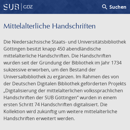
search
Suchen
GDZ
Mittelalterliche Handschriften
Die Niedersächsische Staats- und Universitätsbibliothek
Göttingen besitzt knapp 450 abendländische
mittelalterliche Handschriften. Die Handschriften
wurden seit der Gründung der Bibliothek im Jahr 1734
sukzessive erworben, um den Bestand der
Universalbibliothek zu ergänzen. Im Rahmen des von
der Deutschen Digitalen Bibliothek geförderten Projekts
„Digitalisierung der mittelalterlichen volkssprachlichen
Handschriften der SUB Göttingen“ wurden in einem
ersten Schritt 74 Handschriften digitalisiert. Die
Kollektion wird zukünftig um weitere mittelalterliche
Handschriften erweitert werden.