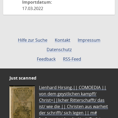
Importdatum:
17.03.2022
Hilfe zur Suche
Kontakt
Impressum
Datenschutz
Feedback
RSS-Feed
Just scanned
Lienhard Hirsing.|| COMOEDIA ||
von dem geystlichen kampff/
Christ=||licher Ritterschafft/ das
ist/ wie die || Christen aus warheit
der schrifft/ sich legen || m#