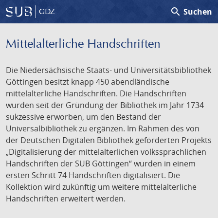
search
Suchen
GDZ
Mittelalterliche Handschriften
Die Niedersächsische Staats- und Universitätsbibliothek
Göttingen besitzt knapp 450 abendländische
mittelalterliche Handschriften. Die Handschriften
wurden seit der Gründung der Bibliothek im Jahr 1734
sukzessive erworben, um den Bestand der
Universalbibliothek zu ergänzen. Im Rahmen des von
der Deutschen Digitalen Bibliothek geförderten Projekts
„Digitalisierung der mittelalterlichen volkssprachlichen
Handschriften der SUB Göttingen“ wurden in einem
ersten Schritt 74 Handschriften digitalisiert. Die
Kollektion wird zukünftig um weitere mittelalterliche
Handschriften erweitert werden.