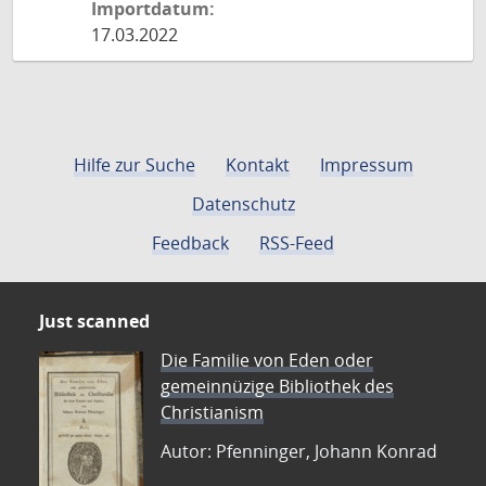
Importdatum:
17.03.2022
Hilfe zur Suche
Kontakt
Impressum
Datenschutz
Feedback
RSS-Feed
Just scanned
Die Familie von Eden oder
gemeinnüzige Bibliothek des
Christianism
Autor: Pfenninger, Johann Konrad