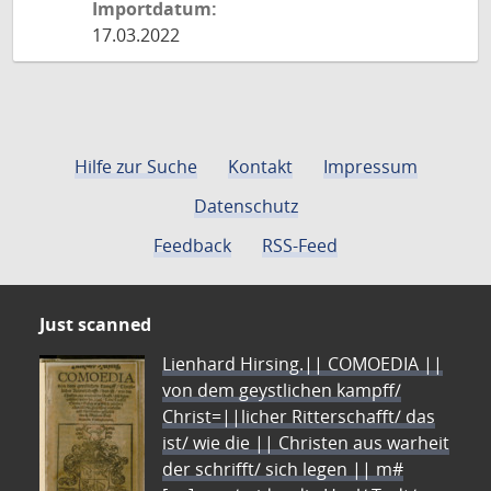
Importdatum:
17.03.2022
Hilfe zur Suche
Kontakt
Impressum
Datenschutz
Feedback
RSS-Feed
Just scanned
Lienhard Hirsing.|| COMOEDIA ||
von dem geystlichen kampff/
Christ=||licher Ritterschafft/ das
ist/ wie die || Christen aus warheit
der schrifft/ sich legen || m#