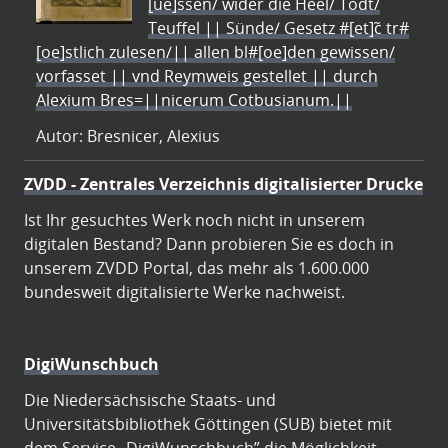
[ue]ssen/ wider die Heel/ Todt/
Teuffel || Sünde/ Gesetz #[et]c̃ tr#
[oe]stlich zulesen/|| allen bl#[oe]den gewissen/
vorfasset || vnd Reymweis gestellet || durch
Alexium Bres=||nicerum Cotbusianum.||
Autor: Bresnicer, Alexius
ZVDD - Zentrales Verzeichnis digitalisierter Drucke
Ist Ihr gesuchtes Werk noch nicht in unserem
digitalen Bestand? Dann probieren Sie es doch in
unserem ZVDD Portal, das mehr als 1.600.000
bundesweit digitalisierte Werke nachweist.
DigiWunschbuch
Die Niedersächsische Staats- und
Universitätsbibliothek Göttingen (SUB) bietet mit