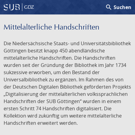
search
Suchen
GDZ
Mittelalterliche Handschriften
Die Niedersächsische Staats- und Universitätsbibliothek
Göttingen besitzt knapp 450 abendländische
mittelalterliche Handschriften. Die Handschriften
wurden seit der Gründung der Bibliothek im Jahr 1734
sukzessive erworben, um den Bestand der
Universalbibliothek zu ergänzen. Im Rahmen des von
der Deutschen Digitalen Bibliothek geförderten Projekts
„Digitalisierung der mittelalterlichen volkssprachlichen
Handschriften der SUB Göttingen“ wurden in einem
ersten Schritt 74 Handschriften digitalisiert. Die
Kollektion wird zukünftig um weitere mittelalterliche
Handschriften erweitert werden.