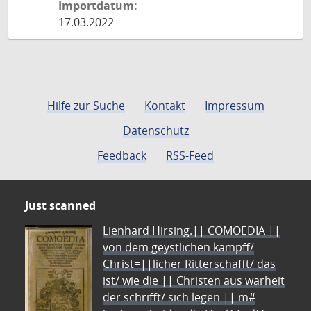
Importdatum:
17.03.2022
Hilfe zur Suche
Kontakt
Impressum
Datenschutz
Feedback
RSS-Feed
Just scanned
Lienhard Hirsing.|| COMOEDIA ||
von dem geystlichen kampff/
Christ=||licher Ritterschafft/ das
ist/ wie die || Christen aus warheit
der schrifft/ sich legen || m#