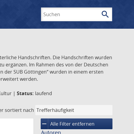
search
Suchen
lterliche Handschriften. Die Handschriften wurden
k zu ergänzen. Im Rahmen des von der Deutschen
ften der SUB Göttingen“ wurden in einem ersten
 erweitert werden.
Kultur |
Status:
laufend
er
sortiert nach
remove
Alle Filter entfernen
Autoren