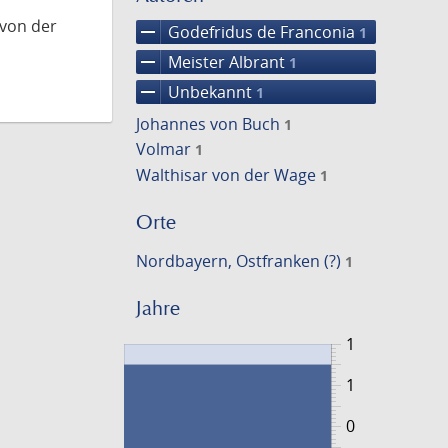
 von der
remove
Godefridus de Franconia
1
remove
Meister Albrant
1
remove
Unbekannt
1
Johannes von Buch
1
Volmar
1
Walthisar von der Wage
1
Orte
Nordbayern, Ostfranken (?)
1
Jahre
1
1
0