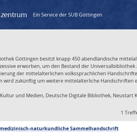
gszentrum
Ein Service der SUB Göttingen
liothek Göttingen besitzt knapp 450 abendländische mittela
ukzessive erworben, um den Bestand der Universalbibliothe
lisierung der mittelalterlichen volkssprachlichen Handschri
ion wird zukünftig um weitere mittelalterliche Handschriften
ultur und Medien, Deutsche Digitale Bibliothek, Neustart 
1 Treff
sch-medizinisch-naturkundliche Sammelhandschrift