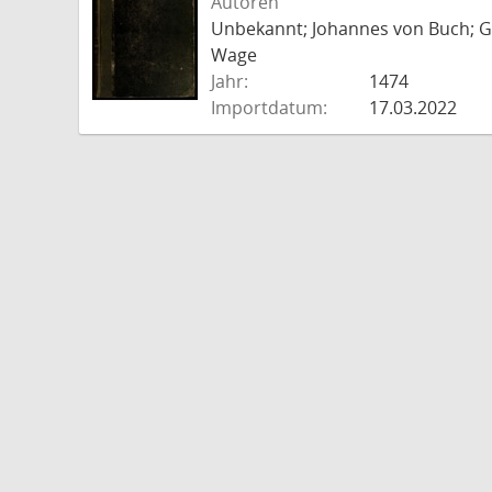
Autoren
Unbekannt; Johannes von Buch; Go
Wage
Jahr:
1474
Importdatum:
17.03.2022