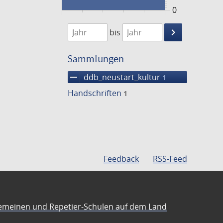
0
1474
1475
keyboard_arrow_right
bis
Suche
einschränke
Sammlungen
remove
ddb_neustart_kultur
1
Handschriften
1
Feedback
RSS-Feed
emeinen und Repetier-Schulen auf dem Land