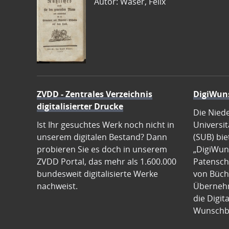
Autor: Waser, Felix
ZVDD - Zentrales Verzeichnis
DigiWun
digitalisierter Drucke
Die Nied
Ist Ihr gesuchtes Werk noch nicht in
Universit
unserem digitalen Bestand? Dann
(SUB) bie
probieren Sie es doch in unserem
„DigiWun
ZVDD Portal, das mehr als 1.600.000
Patenscha
bundesweit digitalisierte Werke
von Büch
nachweist.
Übernehm
die Digit
Wunschb