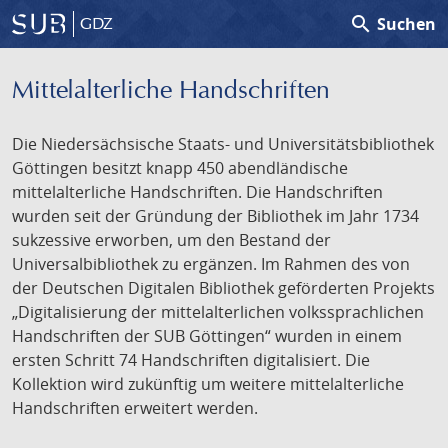
search
Suchen
GDZ
Mittelalterliche Handschriften
Die Niedersächsische Staats- und Universitätsbibliothek
Göttingen besitzt knapp 450 abendländische
mittelalterliche Handschriften. Die Handschriften
wurden seit der Gründung der Bibliothek im Jahr 1734
sukzessive erworben, um den Bestand der
Universalbibliothek zu ergänzen. Im Rahmen des von
der Deutschen Digitalen Bibliothek geförderten Projekts
„Digitalisierung der mittelalterlichen volkssprachlichen
Handschriften der SUB Göttingen“ wurden in einem
ersten Schritt 74 Handschriften digitalisiert. Die
Kollektion wird zukünftig um weitere mittelalterliche
Handschriften erweitert werden.