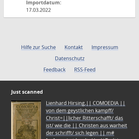
Importdatum:
17.03.2022
Hilfe zur Suche
Kontakt
Impressum
Datenschutz
Feedback
RSS-Feed
Just scanned
Lienhard Hirsing.|| COMOEDIA ||
von dem geystlichen kampff/
Christ=||licher Ritterschafft/ das
ist/ wie die || Christen aus warheit
der schrifft/ sich legen || m#