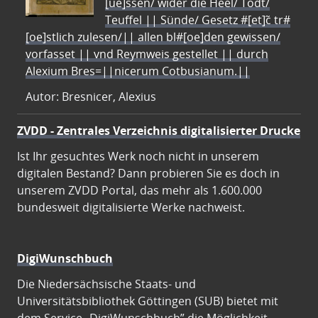
[ue]ssen/ wider die Heel/ Todt/
Teuffel || Sünde/ Gesetz #[et]c̃ tr#
[oe]stlich zulesen/|| allen bl#[oe]den gewissen/
vorfasset || vnd Reymweis gestellet || durch
Alexium Bres=||nicerum Cotbusianum.||
Autor: Bresnicer, Alexius
ZVDD - Zentrales Verzeichnis digitalisierter Drucke
Ist Ihr gesuchtes Werk noch nicht in unserem
digitalen Bestand? Dann probieren Sie es doch in
unserem ZVDD Portal, das mehr als 1.600.000
bundesweit digitalisierte Werke nachweist.
DigiWunschbuch
Die Niedersächsische Staats- und
Universitätsbibliothek Göttingen (SUB) bietet mit