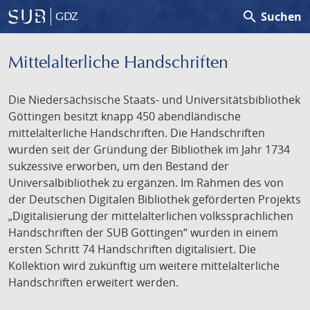
search
Suchen
GDZ
Mittelalterliche Handschriften
Die Niedersächsische Staats- und Universitätsbibliothek
Göttingen besitzt knapp 450 abendländische
mittelalterliche Handschriften. Die Handschriften
wurden seit der Gründung der Bibliothek im Jahr 1734
sukzessive erworben, um den Bestand der
Universalbibliothek zu ergänzen. Im Rahmen des von
der Deutschen Digitalen Bibliothek geförderten Projekts
„Digitalisierung der mittelalterlichen volkssprachlichen
Handschriften der SUB Göttingen“ wurden in einem
ersten Schritt 74 Handschriften digitalisiert. Die
Kollektion wird zukünftig um weitere mittelalterliche
Handschriften erweitert werden.