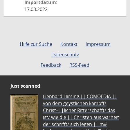
Importdatum:
17.03.2022
Hilfe zur Suche
Kontakt
Impressum
Datenschutz
Feedback
RSS-Feed
Just scanned
Lienhard Hirsing.|| COMOEDIA ||
von dem geystlichen kampff/
Christ=||licher Ritterschafft/ das
ist/ wie die || Christen aus warheit
der schrifft/ sich legen || m#