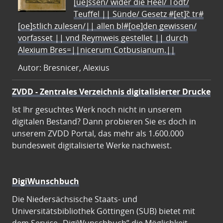
[ue]ssen/ wider die Heel/ Todt/
Teuffel || Sünde/ Gesetz #[et]c̃ tr#
[oe]stlich zulesen/|| allen bl#[oe]den gewissen/
vorfasset || vnd Reymweis gestellet || durch
Alexium Bres=||nicerum Cotbusianum.||
Autor: Bresnicer, Alexius
ZVDD - Zentrales Verzeichnis digitalisierter Drucke
Ist Ihr gesuchtes Werk noch nicht in unserem
digitalen Bestand? Dann probieren Sie es doch in
unserem ZVDD Portal, das mehr als 1.600.000
bundesweit digitalisierte Werke nachweist.
DigiWunschbuch
Die Niedersächsische Staats- und
Universitätsbibliothek Göttingen (SUB) bietet mit