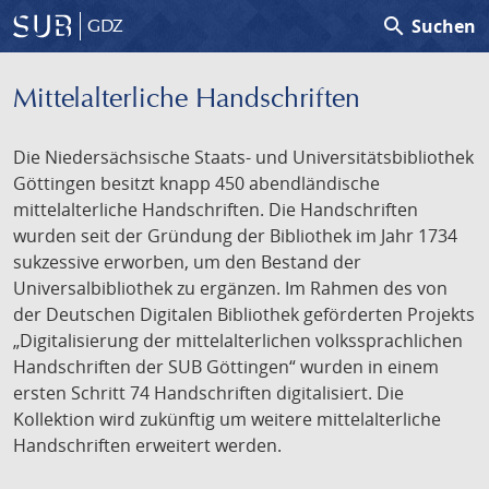
search
Suchen
GDZ
Mittelalterliche Handschriften
Die Niedersächsische Staats- und Universitätsbibliothek
Göttingen besitzt knapp 450 abendländische
mittelalterliche Handschriften. Die Handschriften
wurden seit der Gründung der Bibliothek im Jahr 1734
sukzessive erworben, um den Bestand der
Universalbibliothek zu ergänzen. Im Rahmen des von
der Deutschen Digitalen Bibliothek geförderten Projekts
„Digitalisierung der mittelalterlichen volkssprachlichen
Handschriften der SUB Göttingen“ wurden in einem
ersten Schritt 74 Handschriften digitalisiert. Die
Kollektion wird zukünftig um weitere mittelalterliche
Handschriften erweitert werden.