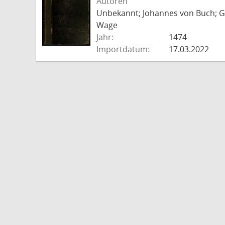
Autoren
Unbekannt; Johannes von Buch; Go
Wage
Jahr:
1474
Importdatum:
17.03.2022