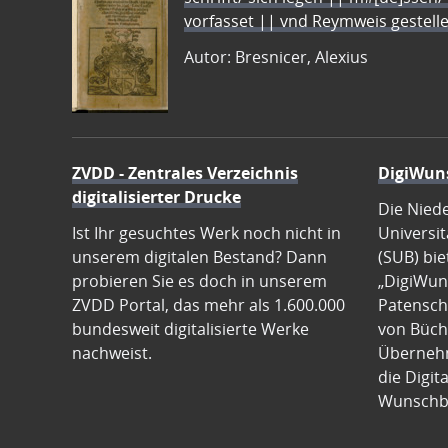
vorfasset || vnd Reymweis gestel
Autor: Bresnicer, Alexius
ZVDD - Zentrales Verzeichnis
DigiWun
digitalisierter Drucke
Die Nied
Ist Ihr gesuchtes Werk noch nicht in
Universit
unserem digitalen Bestand? Dann
(SUB) bie
probieren Sie es doch in unserem
„DigiWun
ZVDD Portal, das mehr als 1.600.000
Patenscha
bundesweit digitalisierte Werke
von Büch
nachweist.
Übernehm
die Digit
Wunschb