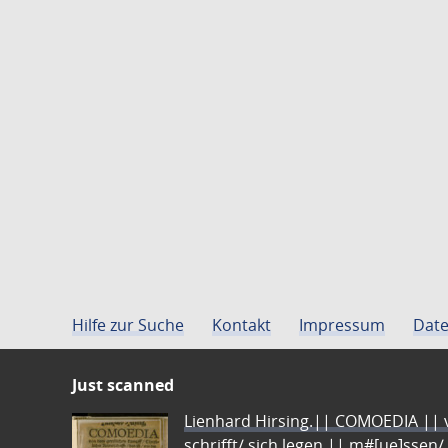
Hilfe zur Suche
Kontakt
Impressum
Date
Just scanned
Lienhard Hirsing.|| COMOEDIA || vo
schrifft/ sich legen || m#[ue]ssen/