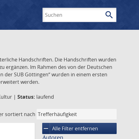
search
Suchen
lterliche Handschriften. Die Handschriften wurden
k zu ergänzen. Im Rahmen des von der Deutschen
ften der SUB Göttingen“ wurden in einem ersten
 erweitert werden.
Kultur |
Status:
laufend
er
sortiert nach
remove
Alle Filter entfernen
Autoren