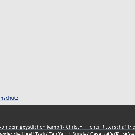
nschutz
n dem geystlichen kampff/ Christ=||licher Ritterschafft/ da
 wider die Heel/ Todt/ Teuffel || Sünde/ Gesetz #[et]c̃ tr#[o