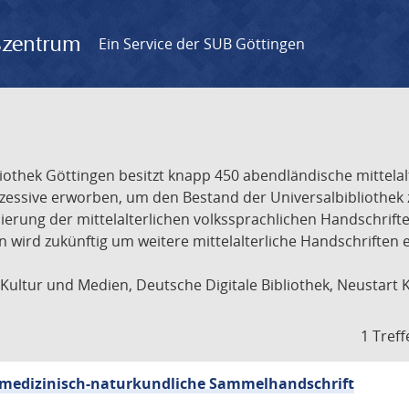
gszentrum
Ein Service der SUB Göttingen
liothek Göttingen besitzt knapp 450 abendländische mittela
ukzessive erworben, um den Bestand der Universalbibliothe
lisierung der mittelalterlichen volkssprachlichen Handschri
ion wird zukünftig um weitere mittelalterliche Handschriften
ultur und Medien, Deutsche Digitale Bibliothek, Neustart 
1 Treff
sch-medizinisch-naturkundliche Sammelhandschrift