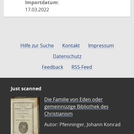
Importdatum:
17.03.2022
Hilfe zur Suche
Kontakt
Impressum
Datenschutz
Feedback
RSS-Feed
Just scanned
Die Familie von Eden oder
gemeinnüzige Bibliothek des
Christianism
Autor: Pfenninger, Johann Konrad