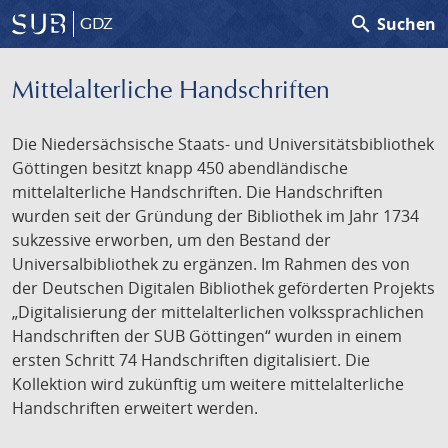
search
Suchen
GDZ
Mittelalterliche Handschriften
Die Niedersächsische Staats- und Universitätsbibliothek
Göttingen besitzt knapp 450 abendländische
mittelalterliche Handschriften. Die Handschriften
wurden seit der Gründung der Bibliothek im Jahr 1734
sukzessive erworben, um den Bestand der
Universalbibliothek zu ergänzen. Im Rahmen des von
der Deutschen Digitalen Bibliothek geförderten Projekts
„Digitalisierung der mittelalterlichen volkssprachlichen
Handschriften der SUB Göttingen“ wurden in einem
ersten Schritt 74 Handschriften digitalisiert. Die
Kollektion wird zukünftig um weitere mittelalterliche
Handschriften erweitert werden.