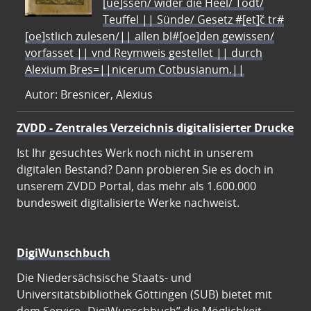
[ue]ssen/ wider die Heel/ Todt/
Teuffel || Sünde/ Gesetz #[et]c̃ tr#
[oe]stlich zulesen/|| allen bl#[oe]den gewissen/
vorfasset || vnd Reymweis gestellet || durch
Alexium Bres=||nicerum Cotbusianum.||
Autor: Bresnicer, Alexius
ZVDD - Zentrales Verzeichnis digitalisierter Drucke
Ist Ihr gesuchtes Werk noch nicht in unserem
digitalen Bestand? Dann probieren Sie es doch in
unserem ZVDD Portal, das mehr als 1.600.000
bundesweit digitalisierte Werke nachweist.
DigiWunschbuch
Die Niedersächsische Staats- und
Universitätsbibliothek Göttingen (SUB) bietet mit