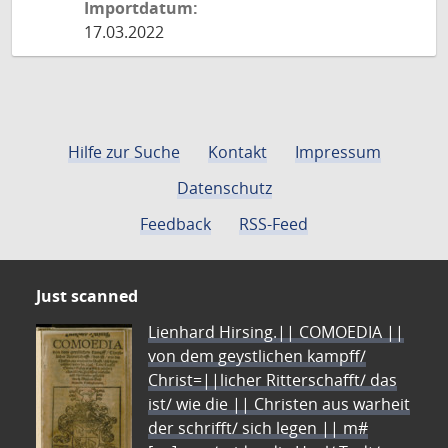
Importdatum:
17.03.2022
Hilfe zur Suche
Kontakt
Impressum
Datenschutz
Feedback
RSS-Feed
Just scanned
Lienhard Hirsing.|| COMOEDIA ||
von dem geystlichen kampff/
Christ=||licher Ritterschafft/ das
ist/ wie die || Christen aus warheit
der schrifft/ sich legen || m#