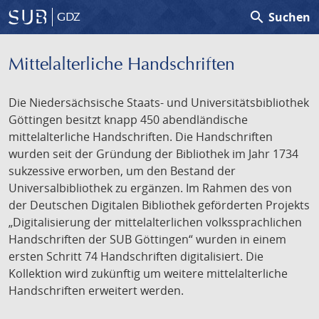
search
Suchen
GDZ
Mittelalterliche Handschriften
Die Niedersächsische Staats- und Universitätsbibliothek
Göttingen besitzt knapp 450 abendländische
mittelalterliche Handschriften. Die Handschriften
wurden seit der Gründung der Bibliothek im Jahr 1734
sukzessive erworben, um den Bestand der
Universalbibliothek zu ergänzen. Im Rahmen des von
der Deutschen Digitalen Bibliothek geförderten Projekts
„Digitalisierung der mittelalterlichen volkssprachlichen
Handschriften der SUB Göttingen“ wurden in einem
ersten Schritt 74 Handschriften digitalisiert. Die
Kollektion wird zukünftig um weitere mittelalterliche
Handschriften erweitert werden.