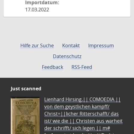
Importdatum:
17.03.2022
Hilfe zur Suche
Kontakt
Impressum
Datenschutz
Feedback
RSS-Feed
Just scanned
Lienhard Hirsing.|| COMOEDIA ||
von dem geystlichen kampff/
Christ=||licher Ritterschafft/ das
ist/ wie die || Christen aus warheit
der schrifft/ sich legen || m#