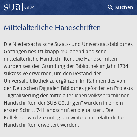
search
Suchen
GDZ
Mittelalterliche Handschriften
Die Niedersächsische Staats- und Universitätsbibliothek
Göttingen besitzt knapp 450 abendländische
mittelalterliche Handschriften. Die Handschriften
wurden seit der Gründung der Bibliothek im Jahr 1734
sukzessive erworben, um den Bestand der
Universalbibliothek zu ergänzen. Im Rahmen des von
der Deutschen Digitalen Bibliothek geförderten Projekts
„Digitalisierung der mittelalterlichen volkssprachlichen
Handschriften der SUB Göttingen“ wurden in einem
ersten Schritt 74 Handschriften digitalisiert. Die
Kollektion wird zukünftig um weitere mittelalterliche
Handschriften erweitert werden.