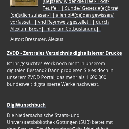
[ue]ssen/ wider die Heel/ Todt/
Teuffel || Sünde/ Gesetz #[et]c̃ tr#
[oe]stlich zulesen/|| allen bl#[oe]den gewissen/
vorfasset || vnd Reymweis gestellet || durch
Alexium Bres=||nicerum Cotbusianum.||
Autor: Bresnicer, Alexius
ZVDD - Zentrales Verzeichnis digitalisierter Drucke
Ist Ihr gesuchtes Werk noch nicht in unserem
digitalen Bestand? Dann probieren Sie es doch in
unserem ZVDD Portal, das mehr als 1.600.000
bundesweit digitalisierte Werke nachweist.
DigiWunschbuch
Die Niedersächsische Staats- und
Universitätsbibliothek Göttingen (SUB) bietet mit