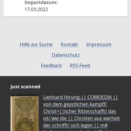
Importdatum:
17.03.2022
Hilfe zur Suche
Kontakt
Impressum
Datenschutz
Feedback
RSS-Feed
Just scanned
Lienhard Hirsing.|| COMOEDIA ||
von dem geystlichen kampff/
Christ=||licher Ritterschafft/ das
ist/ wie die || Christen aus warheit
der schrifft/ sich legen || m#