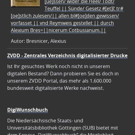
[ue]ssen/ wider die Heel/ Todt/
Teuffel || Sünde/ Gesetz #[et]c̃ tr#
[oe]stlich zulesen/|| allen bl#[oe]den gewissen/
vorfasset || vnd Reymweis gestellet || durch
Alexium Bres=||nicerum Cotbusianum.||
Autor: Bresnicer, Alexius
ZVDD - Zentrales Verzeichnis digitalisierter Drucke
Ist Ihr gesuchtes Werk noch nicht in unserem
digitalen Bestand? Dann probieren Sie es doch in
unserem ZVDD Portal, das mehr als 1.600.000
bundesweit digitalisierte Werke nachweist.
DigiWunschbuch
Die Niedersächsische Staats- und
Universitätsbibliothek Göttingen (SUB) bietet mit