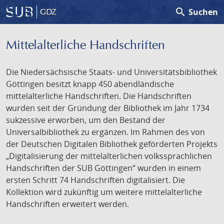
search
Suchen
GDZ
Mittelalterliche Handschriften
Die Niedersächsische Staats- und Universitätsbibliothek
Göttingen besitzt knapp 450 abendländische
mittelalterliche Handschriften. Die Handschriften
wurden seit der Gründung der Bibliothek im Jahr 1734
sukzessive erworben, um den Bestand der
Universalbibliothek zu ergänzen. Im Rahmen des von
der Deutschen Digitalen Bibliothek geförderten Projekts
„Digitalisierung der mittelalterlichen volkssprachlichen
Handschriften der SUB Göttingen“ wurden in einem
ersten Schritt 74 Handschriften digitalisiert. Die
Kollektion wird zukünftig um weitere mittelalterliche
Handschriften erweitert werden.