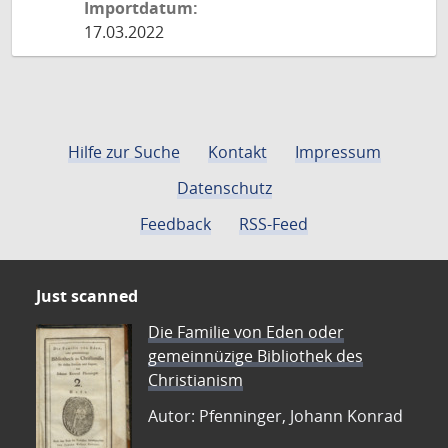
Importdatum:
17.03.2022
Hilfe zur Suche
Kontakt
Impressum
Datenschutz
Feedback
RSS-Feed
Just scanned
Die Familie von Eden oder
gemeinnüzige Bibliothek des
Christianism
Autor: Pfenninger, Johann Konrad