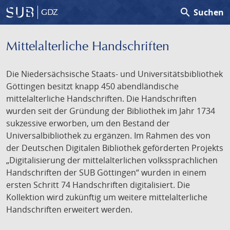
search
Suchen
GDZ
Mittelalterliche Handschriften
Die Niedersächsische Staats- und Universitätsbibliothek
Göttingen besitzt knapp 450 abendländische
mittelalterliche Handschriften. Die Handschriften
wurden seit der Gründung der Bibliothek im Jahr 1734
sukzessive erworben, um den Bestand der
Universalbibliothek zu ergänzen. Im Rahmen des von
der Deutschen Digitalen Bibliothek geförderten Projekts
„Digitalisierung der mittelalterlichen volkssprachlichen
Handschriften der SUB Göttingen“ wurden in einem
ersten Schritt 74 Handschriften digitalisiert. Die
Kollektion wird zukünftig um weitere mittelalterliche
Handschriften erweitert werden.