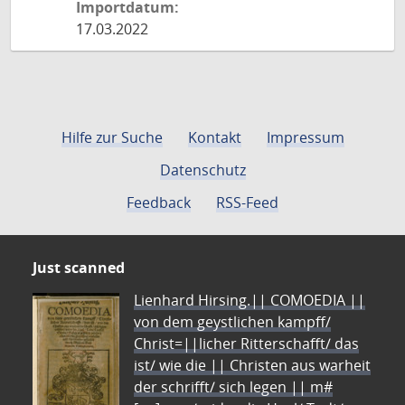
Importdatum:
17.03.2022
Hilfe zur Suche
Kontakt
Impressum
Datenschutz
Feedback
RSS-Feed
Just scanned
Lienhard Hirsing.|| COMOEDIA ||
von dem geystlichen kampff/
Christ=||licher Ritterschafft/ das
ist/ wie die || Christen aus warheit
der schrifft/ sich legen || m#