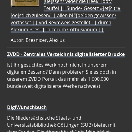
[ue]ssen/ wider die Heel/ Todt/
Teuffel || Sünde/ Gesetz #[et]c̃ tr#
[oe]stlich zulesen/|| allen bl#[oe]den gewissen/
vorfasset || vnd Reymweis gestellet || durch
Alexium Bres=||nicerum Cotbusianum.||
Autor: Bresnicer, Alexius
ZVDD - Zentrales Verzeichnis digitalisierter Drucke
Ist Ihr gesuchtes Werk noch nicht in unserem
digitalen Bestand? Dann probieren Sie es doch in
unserem ZVDD Portal, das mehr als 1.600.000
bundesweit digitalisierte Werke nachweist.
DigiWunschbuch
Die Niedersächsische Staats- und
Universitätsbibliothek Göttingen (SUB) bietet mit