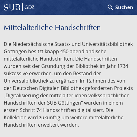
search
Suchen
GDZ
Mittelalterliche Handschriften
Die Niedersächsische Staats- und Universitätsbibliothek
Göttingen besitzt knapp 450 abendländische
mittelalterliche Handschriften. Die Handschriften
wurden seit der Gründung der Bibliothek im Jahr 1734
sukzessive erworben, um den Bestand der
Universalbibliothek zu ergänzen. Im Rahmen des von
der Deutschen Digitalen Bibliothek geförderten Projekts
„Digitalisierung der mittelalterlichen volkssprachlichen
Handschriften der SUB Göttingen“ wurden in einem
ersten Schritt 74 Handschriften digitalisiert. Die
Kollektion wird zukünftig um weitere mittelalterliche
Handschriften erweitert werden.