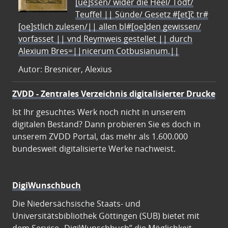
[ue]ssen/ wider die Heel/ Todt/
Teuffel || Sünde/ Gesetz #[et]c̃ tr#
[oe]stlich zulesen/|| allen bl#[oe]den gewissen/
vorfasset || vnd Reymweis gestellet || durch
Alexium Bres=||nicerum Cotbusianum.||
Autor: Bresnicer, Alexius
ZVDD - Zentrales Verzeichnis digitalisierter Drucke
Ist Ihr gesuchtes Werk noch nicht in unserem
digitalen Bestand? Dann probieren Sie es doch in
unserem ZVDD Portal, das mehr als 1.600.000
bundesweit digitalisierte Werke nachweist.
DigiWunschbuch
Die Niedersächsische Staats- und
Universitätsbibliothek Göttingen (SUB) bietet mit