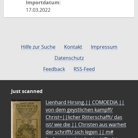
Importdatum:
17.03.2022
Hilfe zur Suche
Kontakt
Impressum
Datenschutz
Feedback
RSS-Feed
Just scanned
Lienhard Hirsing.|| COMOEDIA ||
von dem geystlichen kampff/
Christ=||licher Ritterschafft/ das
ist/ wie die || Christen aus warheit
der schrifft/ sich legen || m#