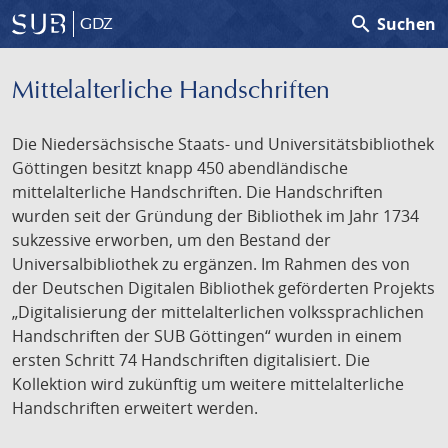
search
Suchen
GDZ
Mittelalterliche Handschriften
Die Niedersächsische Staats- und Universitätsbibliothek
Göttingen besitzt knapp 450 abendländische
mittelalterliche Handschriften. Die Handschriften
wurden seit der Gründung der Bibliothek im Jahr 1734
sukzessive erworben, um den Bestand der
Universalbibliothek zu ergänzen. Im Rahmen des von
der Deutschen Digitalen Bibliothek geförderten Projekts
„Digitalisierung der mittelalterlichen volkssprachlichen
Handschriften der SUB Göttingen“ wurden in einem
ersten Schritt 74 Handschriften digitalisiert. Die
Kollektion wird zukünftig um weitere mittelalterliche
Handschriften erweitert werden.