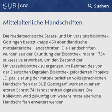
search
Suchen
GDZ
Mittelalterliche Handschriften
Die Niedersächsische Staats- und Universitätsbibliothek
Göttingen besitzt knapp 450 abendländische
mittelalterliche Handschriften. Die Handschriften
wurden seit der Gründung der Bibliothek im Jahr 1734
sukzessive erworben, um den Bestand der
Universalbibliothek zu ergänzen. Im Rahmen des von
der Deutschen Digitalen Bibliothek geförderten Projekts
„Digitalisierung der mittelalterlichen volkssprachlichen
Handschriften der SUB Göttingen“ wurden in einem
ersten Schritt 74 Handschriften digitalisiert. Die
Kollektion wird zukünftig um weitere mittelalterliche
Handschriften erweitert werden.