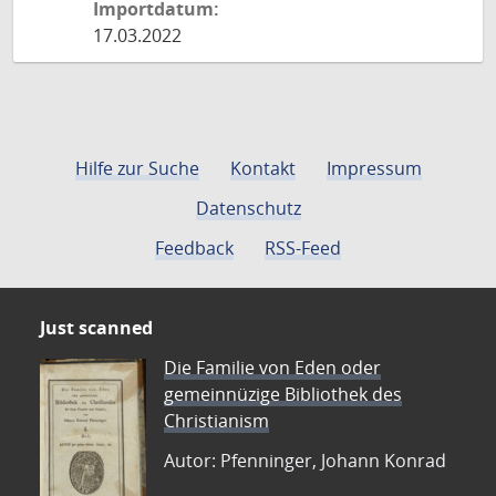
Importdatum:
17.03.2022
Hilfe zur Suche
Kontakt
Impressum
Datenschutz
Feedback
RSS-Feed
Just scanned
Die Familie von Eden oder
gemeinnüzige Bibliothek des
Christianism
Autor: Pfenninger, Johann Konrad