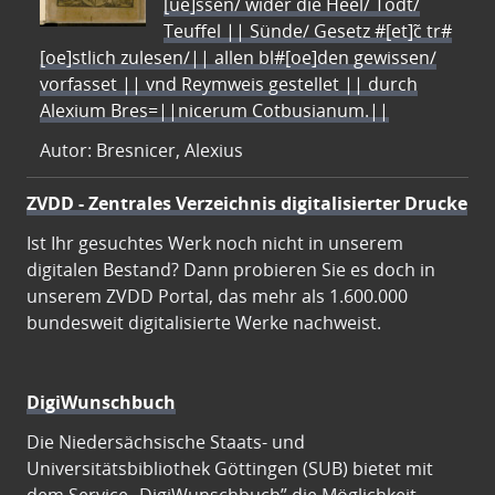
[ue]ssen/ wider die Heel/ Todt/
Teuffel || Sünde/ Gesetz #[et]c̃ tr#
[oe]stlich zulesen/|| allen bl#[oe]den gewissen/
vorfasset || vnd Reymweis gestellet || durch
Alexium Bres=||nicerum Cotbusianum.||
Autor: Bresnicer, Alexius
ZVDD - Zentrales Verzeichnis digitalisierter Drucke
Ist Ihr gesuchtes Werk noch nicht in unserem
digitalen Bestand? Dann probieren Sie es doch in
unserem ZVDD Portal, das mehr als 1.600.000
bundesweit digitalisierte Werke nachweist.
DigiWunschbuch
Die Niedersächsische Staats- und
Universitätsbibliothek Göttingen (SUB) bietet mit