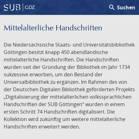
search
Suchen
GDZ
Mittelalterliche Handschriften
Die Niedersächsische Staats- und Universitätsbibliothek
Göttingen besitzt knapp 450 abendländische
mittelalterliche Handschriften. Die Handschriften
wurden seit der Gründung der Bibliothek im Jahr 1734
sukzessive erworben, um den Bestand der
Universalbibliothek zu ergänzen. Im Rahmen des von
der Deutschen Digitalen Bibliothek geförderten Projekts
„Digitalisierung der mittelalterlichen volkssprachlichen
Handschriften der SUB Göttingen“ wurden in einem
ersten Schritt 74 Handschriften digitalisiert. Die
Kollektion wird zukünftig um weitere mittelalterliche
Handschriften erweitert werden.