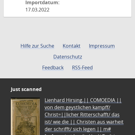
Importdatum:
17.03.2022
Hilfe zur Suche
Kontakt
Impressum
Datenschutz
Feedback
RSS-Feed
Just scanned
Lienhard Hirsing.|| COMOEDIA ||
von dem geystlichen kampff/
Christ=||licher Ritterschafft/ das
ist/ wie die || Christen aus warheit
der schrifft/ sich legen || m#