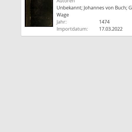
Autoren
Unbekannt; Johannes von Buch; Go
Wage
Jahr:
1474
Importdatum:
17.03.2022