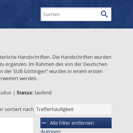
search
Suchen
lterliche Handschriften. Die Handschriften wurden
k zu ergänzen. Im Rahmen des von der Deutschen
ften der SUB Göttingen“ wurden in einem ersten
 erweitert werden.
Kultur |
Status:
laufend
er
sortiert nach
remove
Alle Filter entfernen
Autoren