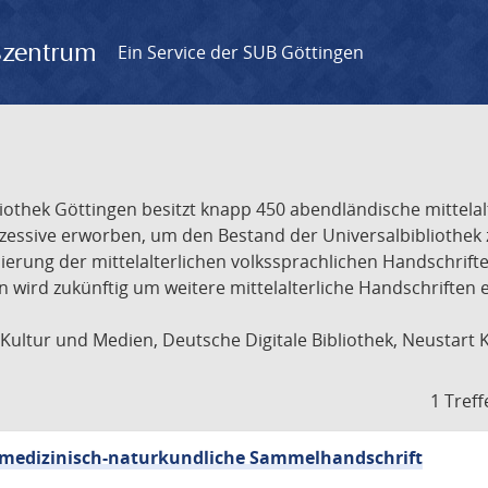
gszentrum
Ein Service der SUB Göttingen
liothek Göttingen besitzt knapp 450 abendländische mittela
ukzessive erworben, um den Bestand der Universalbibliothe
lisierung der mittelalterlichen volkssprachlichen Handschri
ion wird zukünftig um weitere mittelalterliche Handschriften
ultur und Medien, Deutsche Digitale Bibliothek, Neustart 
1 Treff
sch-medizinisch-naturkundliche Sammelhandschrift