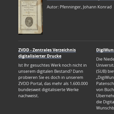
Autor: Pfenninger, Johann Konrad
ZVDD - Zentrales Verzeichnis
DigiWun
digitalisierter Drucke
Die Nied
Ist Ihr gesuchtes Werk noch nicht in
Universit
unserem digitalen Bestand? Dann
(SUB) bie
probieren Sie es doch in unserem
„DigiWun
ZVDD Portal, das mehr als 1.600.000
Patenscha
bundesweit digitalisierte Werke
von Büch
nachweist.
Übernehm
die Digit
Wunschb