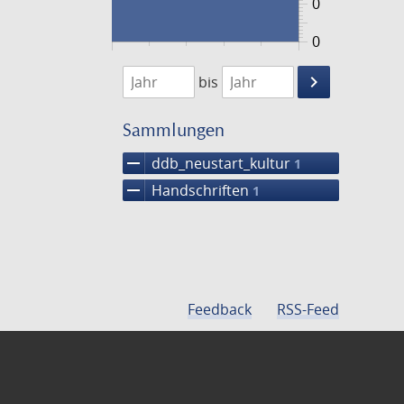
0
0
1474
1475
keyboard_arrow_right
bis
Suche
einschränke
Sammlungen
remove
ddb_neustart_kultur
1
remove
Handschriften
1
Feedback
RSS-Feed