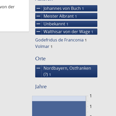
 von der
remove
Johannes von Buch
1
remove
Meister Albrant
1
remove
Unbekannt
1
remove
Walthisar von der Wage
1
Godefridus de Franconia
1
Volmar
1
Orte
remove
Nordbayern, Ostfranken
(?)
1
Jahre
1
1