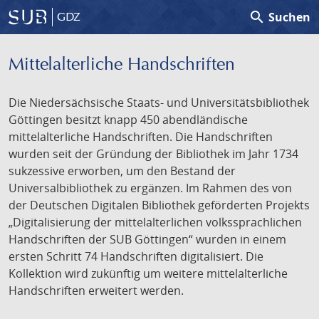
search
Suchen
GDZ
Mittelalterliche Handschriften
Die Niedersächsische Staats- und Universitätsbibliothek
Göttingen besitzt knapp 450 abendländische
mittelalterliche Handschriften. Die Handschriften
wurden seit der Gründung der Bibliothek im Jahr 1734
sukzessive erworben, um den Bestand der
Universalbibliothek zu ergänzen. Im Rahmen des von
der Deutschen Digitalen Bibliothek geförderten Projekts
„Digitalisierung der mittelalterlichen volkssprachlichen
Handschriften der SUB Göttingen“ wurden in einem
ersten Schritt 74 Handschriften digitalisiert. Die
Kollektion wird zukünftig um weitere mittelalterliche
Handschriften erweitert werden.