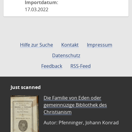
Importdatum:
17.03.2022
Hilfe zur Suche
Kontakt
Impressum
Datenschutz
Feedback
RSS-Feed
Just scanned
Die Familie von Eden oder
gemeinnüzige Bibliothek des
Christianism
Autor: Pfenninger, Johann Konrad