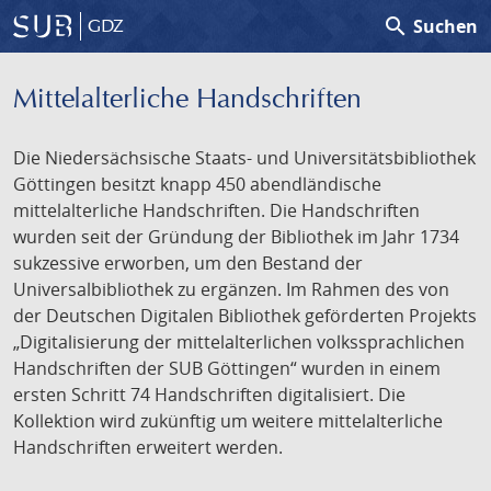
search
Suchen
GDZ
Mittelalterliche Handschriften
Die Niedersächsische Staats- und Universitätsbibliothek
Göttingen besitzt knapp 450 abendländische
mittelalterliche Handschriften. Die Handschriften
wurden seit der Gründung der Bibliothek im Jahr 1734
sukzessive erworben, um den Bestand der
Universalbibliothek zu ergänzen. Im Rahmen des von
der Deutschen Digitalen Bibliothek geförderten Projekts
„Digitalisierung der mittelalterlichen volkssprachlichen
Handschriften der SUB Göttingen“ wurden in einem
ersten Schritt 74 Handschriften digitalisiert. Die
Kollektion wird zukünftig um weitere mittelalterliche
Handschriften erweitert werden.