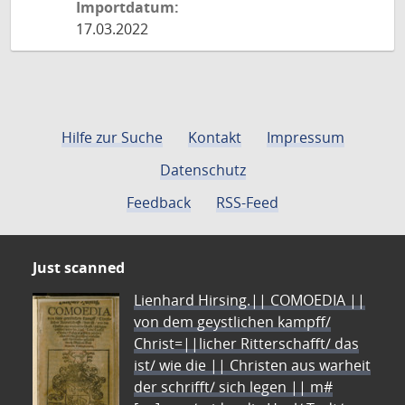
Importdatum:
17.03.2022
Hilfe zur Suche
Kontakt
Impressum
Datenschutz
Feedback
RSS-Feed
Just scanned
Lienhard Hirsing.|| COMOEDIA ||
von dem geystlichen kampff/
Christ=||licher Ritterschafft/ das
ist/ wie die || Christen aus warheit
der schrifft/ sich legen || m#