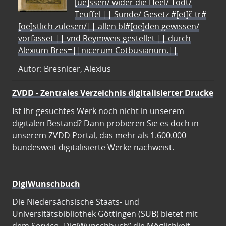
[ue]ssen/ wider die Heel/ Todt/
Teuffel || Sünde/ Gesetz #[et]c̃ tr#
[oe]stlich zulesen/|| allen bl#[oe]den gewissen/
vorfasset || vnd Reymweis gestellet || durch
Alexium Bres=||nicerum Cotbusianum.||
Autor: Bresnicer, Alexius
ZVDD - Zentrales Verzeichnis digitalisierter Drucke
Ist Ihr gesuchtes Werk noch nicht in unserem
digitalen Bestand? Dann probieren Sie es doch in
unserem ZVDD Portal, das mehr als 1.600.000
bundesweit digitalisierte Werke nachweist.
DigiWunschbuch
Die Niedersächsische Staats- und
Universitätsbibliothek Göttingen (SUB) bietet mit