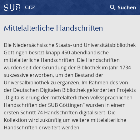
search
Suchen
GDZ
Mittelalterliche Handschriften
Die Niedersächsische Staats- und Universitätsbibliothek
Göttingen besitzt knapp 450 abendländische
mittelalterliche Handschriften. Die Handschriften
wurden seit der Gründung der Bibliothek im Jahr 1734
sukzessive erworben, um den Bestand der
Universalbibliothek zu ergänzen. Im Rahmen des von
der Deutschen Digitalen Bibliothek geförderten Projekts
„Digitalisierung der mittelalterlichen volkssprachlichen
Handschriften der SUB Göttingen“ wurden in einem
ersten Schritt 74 Handschriften digitalisiert. Die
Kollektion wird zukünftig um weitere mittelalterliche
Handschriften erweitert werden.