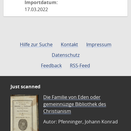
Importdatum:
17.03.2022
Hilfe zur Suche
Kontakt
Impressum
Datenschutz
Feedback
RSS-Feed
Just scanned
Die Familie von Eden oder
gemeinnüzige Bibliothek des
Christianism
Autor: Pfenninger, Johann Konrad