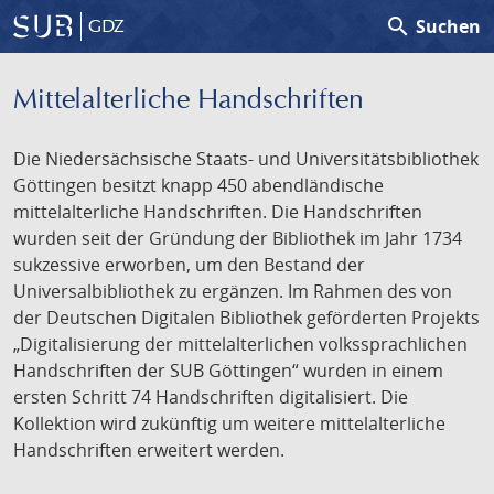
search
Suchen
GDZ
Mittelalterliche Handschriften
Die Niedersächsische Staats- und Universitätsbibliothek
Göttingen besitzt knapp 450 abendländische
mittelalterliche Handschriften. Die Handschriften
wurden seit der Gründung der Bibliothek im Jahr 1734
sukzessive erworben, um den Bestand der
Universalbibliothek zu ergänzen. Im Rahmen des von
der Deutschen Digitalen Bibliothek geförderten Projekts
„Digitalisierung der mittelalterlichen volkssprachlichen
Handschriften der SUB Göttingen“ wurden in einem
ersten Schritt 74 Handschriften digitalisiert. Die
Kollektion wird zukünftig um weitere mittelalterliche
Handschriften erweitert werden.