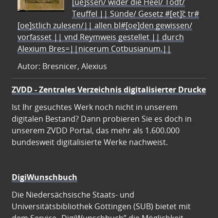
[ue]ssen/ wider die Heel/ Todt/
Teuffel || Sünde/ Gesetz #[et]c̃ tr#
[oe]stlich zulesen/|| allen bl#[oe]den gewissen/
vorfasset || vnd Reymweis gestellet || durch
Alexium Bres=||nicerum Cotbusianum.||
Autor: Bresnicer, Alexius
ZVDD - Zentrales Verzeichnis digitalisierter Drucke
Ist Ihr gesuchtes Werk noch nicht in unserem
digitalen Bestand? Dann probieren Sie es doch in
unserem ZVDD Portal, das mehr als 1.600.000
bundesweit digitalisierte Werke nachweist.
DigiWunschbuch
Die Niedersächsische Staats- und
Universitätsbibliothek Göttingen (SUB) bietet mit