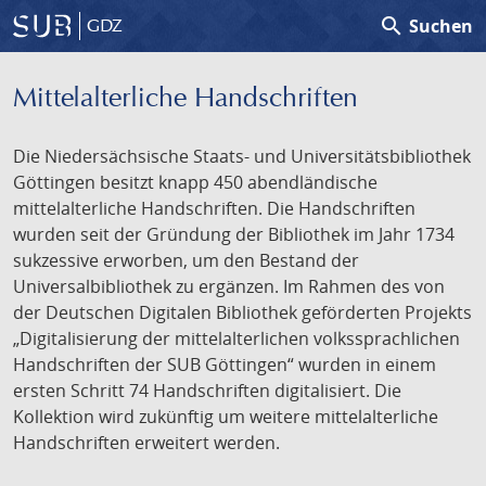
search
Suchen
GDZ
Mittelalterliche Handschriften
Die Niedersächsische Staats- und Universitätsbibliothek
Göttingen besitzt knapp 450 abendländische
mittelalterliche Handschriften. Die Handschriften
wurden seit der Gründung der Bibliothek im Jahr 1734
sukzessive erworben, um den Bestand der
Universalbibliothek zu ergänzen. Im Rahmen des von
der Deutschen Digitalen Bibliothek geförderten Projekts
„Digitalisierung der mittelalterlichen volkssprachlichen
Handschriften der SUB Göttingen“ wurden in einem
ersten Schritt 74 Handschriften digitalisiert. Die
Kollektion wird zukünftig um weitere mittelalterliche
Handschriften erweitert werden.