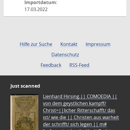
Importdatum:
17.03.2022
Hilfe zur Suche
Kontakt
Impressum
Datenschutz
Feedback
RSS-Feed
Just scanned
Lienhard Hirsing.|| COMOEDIA ||
von dem geystlichen kampff/
Christ=||licher Ritterschafft/ das
ist/ wie die || Christen aus warheit
der schrifft/ sich legen || m#