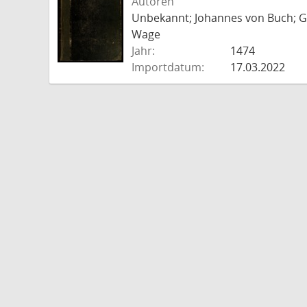
Autoren
Unbekannt; Johannes von Buch; Go
Wage
Jahr:
1474
Importdatum:
17.03.2022