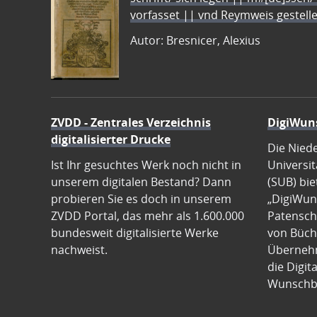
vorfasset || vnd Reymweis gestel
Autor: Bresnicer, Alexius
ZVDD - Zentrales Verzeichnis
DigiWun
digitalisierter Drucke
Die Nied
Ist Ihr gesuchtes Werk noch nicht in
Universit
unserem digitalen Bestand? Dann
(SUB) bie
probieren Sie es doch in unserem
„DigiWun
ZVDD Portal, das mehr als 1.600.000
Patenscha
bundesweit digitalisierte Werke
von Büch
nachweist.
Übernehm
die Digit
Wunschb