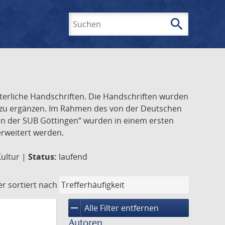
search
Suchen
lterliche Handschriften. Die Handschriften wurden
k zu ergänzen. Im Rahmen des von der Deutschen
ften der SUB Göttingen“ wurden in einem ersten
 erweitert werden.
Kultur |
Status:
laufend
er
sortiert nach
remove
Alle Filter entfernen
Autoren