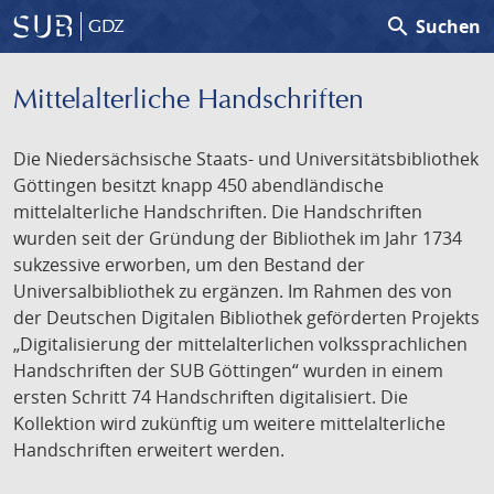
search
Suchen
GDZ
Mittelalterliche Handschriften
Die Niedersächsische Staats- und Universitätsbibliothek
Göttingen besitzt knapp 450 abendländische
mittelalterliche Handschriften. Die Handschriften
wurden seit der Gründung der Bibliothek im Jahr 1734
sukzessive erworben, um den Bestand der
Universalbibliothek zu ergänzen. Im Rahmen des von
der Deutschen Digitalen Bibliothek geförderten Projekts
„Digitalisierung der mittelalterlichen volkssprachlichen
Handschriften der SUB Göttingen“ wurden in einem
ersten Schritt 74 Handschriften digitalisiert. Die
Kollektion wird zukünftig um weitere mittelalterliche
Handschriften erweitert werden.