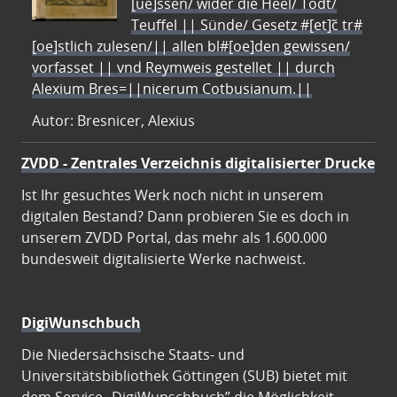
[ue]ssen/ wider die Heel/ Todt/
Teuffel || Sünde/ Gesetz #[et]c̃ tr#
[oe]stlich zulesen/|| allen bl#[oe]den gewissen/
vorfasset || vnd Reymweis gestellet || durch
Alexium Bres=||nicerum Cotbusianum.||
Autor: Bresnicer, Alexius
ZVDD - Zentrales Verzeichnis digitalisierter Drucke
Ist Ihr gesuchtes Werk noch nicht in unserem
digitalen Bestand? Dann probieren Sie es doch in
unserem ZVDD Portal, das mehr als 1.600.000
bundesweit digitalisierte Werke nachweist.
DigiWunschbuch
Die Niedersächsische Staats- und
Universitätsbibliothek Göttingen (SUB) bietet mit