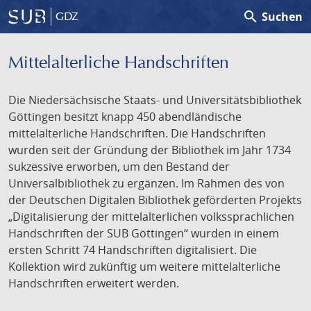
search
Suchen
GDZ
Mittelalterliche Handschriften
Die Niedersächsische Staats- und Universitätsbibliothek
Göttingen besitzt knapp 450 abendländische
mittelalterliche Handschriften. Die Handschriften
wurden seit der Gründung der Bibliothek im Jahr 1734
sukzessive erworben, um den Bestand der
Universalbibliothek zu ergänzen. Im Rahmen des von
der Deutschen Digitalen Bibliothek geförderten Projekts
„Digitalisierung der mittelalterlichen volkssprachlichen
Handschriften der SUB Göttingen“ wurden in einem
ersten Schritt 74 Handschriften digitalisiert. Die
Kollektion wird zukünftig um weitere mittelalterliche
Handschriften erweitert werden.