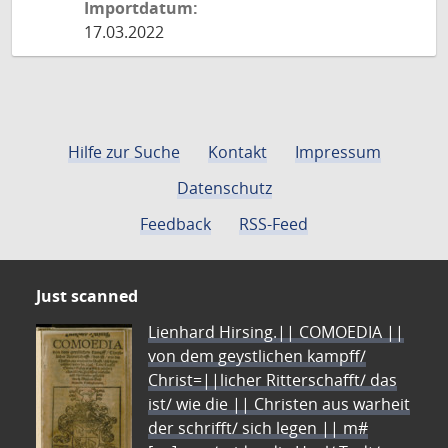
Importdatum:
17.03.2022
Hilfe zur Suche
Kontakt
Impressum
Datenschutz
Feedback
RSS-Feed
Just scanned
Lienhard Hirsing.|| COMOEDIA ||
von dem geystlichen kampff/
Christ=||licher Ritterschafft/ das
ist/ wie die || Christen aus warheit
der schrifft/ sich legen || m#