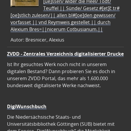
[ue]ssen/ wider die Heel/ Todt/
Teuffel || Sünde/ Gesetz #[et]c̃ tr#
[oe]stlich zulesen/|| allen bl#[oe]den gewissen/
vorfasset || vnd Reymweis gestellet || durch
Alexium Bres=||nicerum Cotbusianum.||
Autor: Bresnicer, Alexius
ZVDD - Zentrales Verzeichnis digitalisierter Drucke
Ist Ihr gesuchtes Werk noch nicht in unserem
digitalen Bestand? Dann probieren Sie es doch in
unserem ZVDD Portal, das mehr als 1.600.000
bundesweit digitalisierte Werke nachweist.
DigiWunschbuch
Die Niedersächsische Staats- und
Universitätsbibliothek Göttingen (SUB) bietet mit