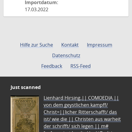
Importdatum:
17.03.2022
Hilfe zur Suche
Kontakt
Impressum
Datenschutz
Feedback
RSS-Feed
Just scanned
Lienhard Hirsing.|| COMOEDIA ||
von dem geystlichen kampff/
Christ=||licher Ritterschafft/ das
ist/ wie die || Christen aus warheit
der schrifft/ sich legen || m#