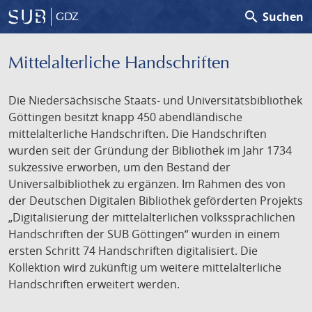
search
Suchen
GDZ
Mittelalterliche Handschriften
Die Niedersächsische Staats- und Universitätsbibliothek
Göttingen besitzt knapp 450 abendländische
mittelalterliche Handschriften. Die Handschriften
wurden seit der Gründung der Bibliothek im Jahr 1734
sukzessive erworben, um den Bestand der
Universalbibliothek zu ergänzen. Im Rahmen des von
der Deutschen Digitalen Bibliothek geförderten Projekts
„Digitalisierung der mittelalterlichen volkssprachlichen
Handschriften der SUB Göttingen“ wurden in einem
ersten Schritt 74 Handschriften digitalisiert. Die
Kollektion wird zukünftig um weitere mittelalterliche
Handschriften erweitert werden.