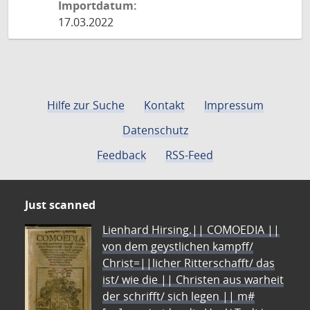
Importdatum:
17.03.2022
Hilfe zur Suche
Kontakt
Impressum
Datenschutz
Feedback
RSS-Feed
Just scanned
Lienhard Hirsing.|| COMOEDIA ||
von dem geystlichen kampff/
Christ=||licher Ritterschafft/ das
ist/ wie die || Christen aus warheit
der schrifft/ sich legen || m#