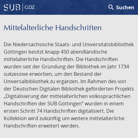
search
Suchen
GDZ
Mittelalterliche Handschriften
Die Niedersächsische Staats- und Universitätsbibliothek
Göttingen besitzt knapp 450 abendländische
mittelalterliche Handschriften. Die Handschriften
wurden seit der Gründung der Bibliothek im Jahr 1734
sukzessive erworben, um den Bestand der
Universalbibliothek zu ergänzen. Im Rahmen des von
der Deutschen Digitalen Bibliothek geförderten Projekts
„Digitalisierung der mittelalterlichen volkssprachlichen
Handschriften der SUB Göttingen“ wurden in einem
ersten Schritt 74 Handschriften digitalisiert. Die
Kollektion wird zukünftig um weitere mittelalterliche
Handschriften erweitert werden.