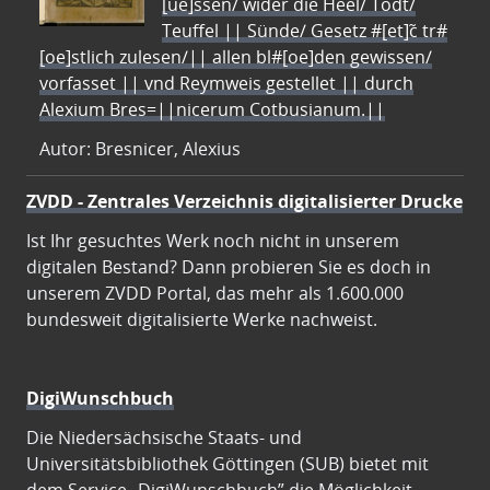
[ue]ssen/ wider die Heel/ Todt/
Teuffel || Sünde/ Gesetz #[et]c̃ tr#
[oe]stlich zulesen/|| allen bl#[oe]den gewissen/
vorfasset || vnd Reymweis gestellet || durch
Alexium Bres=||nicerum Cotbusianum.||
Autor: Bresnicer, Alexius
ZVDD - Zentrales Verzeichnis digitalisierter Drucke
Ist Ihr gesuchtes Werk noch nicht in unserem
digitalen Bestand? Dann probieren Sie es doch in
unserem ZVDD Portal, das mehr als 1.600.000
bundesweit digitalisierte Werke nachweist.
DigiWunschbuch
Die Niedersächsische Staats- und
Universitätsbibliothek Göttingen (SUB) bietet mit