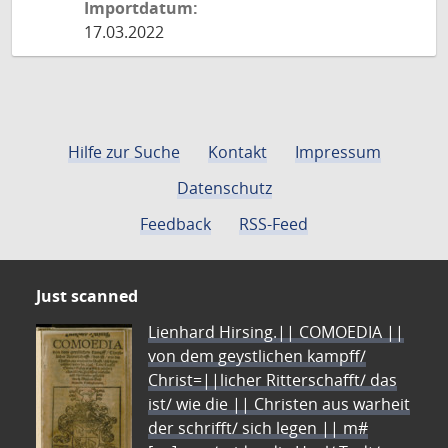
Importdatum:
17.03.2022
Hilfe zur Suche
Kontakt
Impressum
Datenschutz
Feedback
RSS-Feed
Just scanned
Lienhard Hirsing.|| COMOEDIA ||
von dem geystlichen kampff/
Christ=||licher Ritterschafft/ das
ist/ wie die || Christen aus warheit
der schrifft/ sich legen || m#