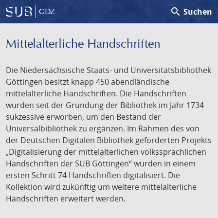
search
Suchen
GDZ
Mittelalterliche Handschriften
Die Niedersächsische Staats- und Universitätsbibliothek
Göttingen besitzt knapp 450 abendländische
mittelalterliche Handschriften. Die Handschriften
wurden seit der Gründung der Bibliothek im Jahr 1734
sukzessive erworben, um den Bestand der
Universalbibliothek zu ergänzen. Im Rahmen des von
der Deutschen Digitalen Bibliothek geförderten Projekts
„Digitalisierung der mittelalterlichen volkssprachlichen
Handschriften der SUB Göttingen“ wurden in einem
ersten Schritt 74 Handschriften digitalisiert. Die
Kollektion wird zukünftig um weitere mittelalterliche
Handschriften erweitert werden.