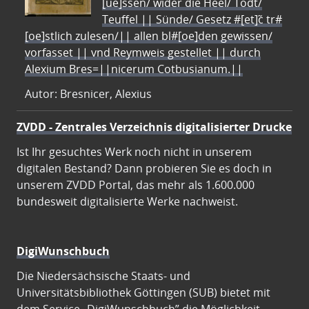
[ue]ssen/ wider die Heel/ Todt/
Teuffel || Sünde/ Gesetz #[et]c̃ tr#
[oe]stlich zulesen/|| allen bl#[oe]den gewissen/
vorfasset || vnd Reymweis gestellet || durch
Alexium Bres=||nicerum Cotbusianum.||
Autor: Bresnicer, Alexius
ZVDD - Zentrales Verzeichnis digitalisierter Drucke
Ist Ihr gesuchtes Werk noch nicht in unserem
digitalen Bestand? Dann probieren Sie es doch in
unserem ZVDD Portal, das mehr als 1.600.000
bundesweit digitalisierte Werke nachweist.
DigiWunschbuch
Die Niedersächsische Staats- und
Universitätsbibliothek Göttingen (SUB) bietet mit